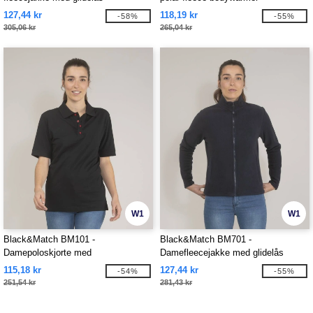
127,44 kr
118,19 kr
-58%
-55%
305,06 kr
265,04 kr
W1
W1
Black&Match BM101 -
Black&Match BM701 -
Damepoloskjorte med
Damefleecejakke med glidelås
kontrastknapper
115,18 kr
127,44 kr
-54%
-55%
251,54 kr
281,43 kr