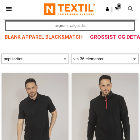
×
Ntextil-app
0
Last ned app
|
Bedre priser i appen!
avgrens valget ditt
GROSSIST OG DET
BLANK APPAREL BLACK&MATCH