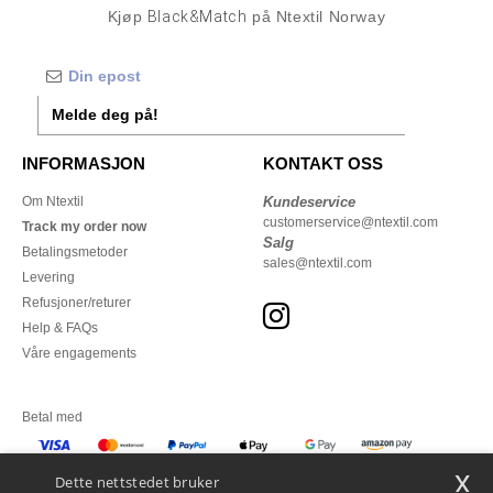
Kjøp
Black&Match
på Ntextil Norway
Melde deg på!
INFORMASJON
KONTAKT OSS
Om Ntextil
Kundeservice
customerservice@ntextil.com
Track my order now
Salg
Betalingsmetoder
sales@ntextil.com
Levering
Refusjoner/returer
Help & FAQs
Våre engagements
Betal med
x
Vi sender med
Dette nettstedet bruker