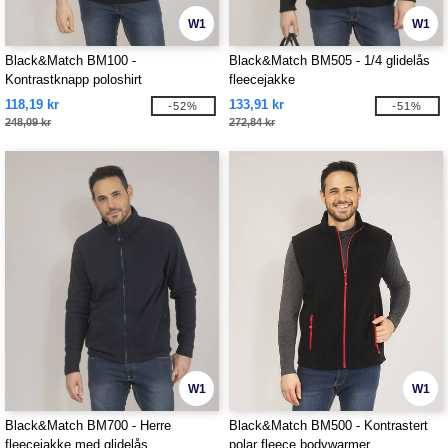
W1
W1
Black&Match BM100 -
Black&Match BM505 - 1/4 glidelås
Kontrastknapp poloshirt
fleecejakke
118,19 kr
133,91 kr
-52%
-51%
248,09 kr
272,84 kr
W1
W1
Black&Match BM700 - Herre
Black&Match BM500 - Kontrastert
fleecejakke med glidelås
polar fleece bodywarmer