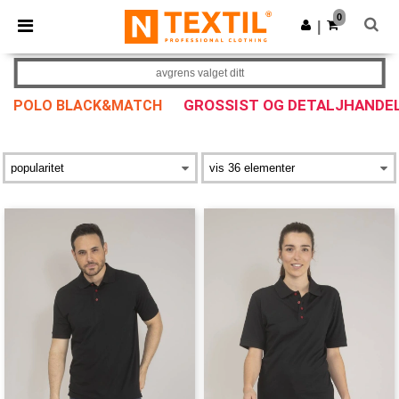
×
Ntextil-app
0
Last ned app
|
Bedre priser i appen!
avgrens valget ditt
GROSSIST OG DETALJHANDE
POLO BLACK&MATCH