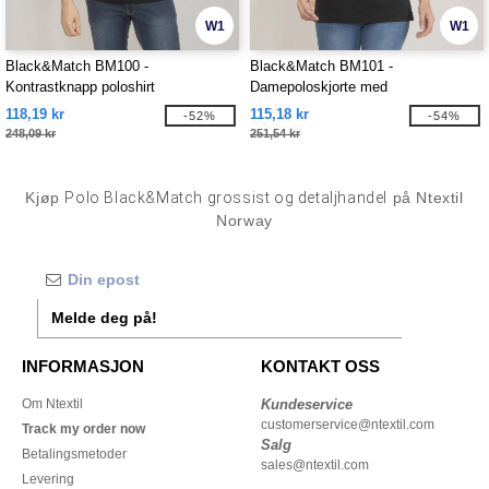
W1
W1
Black&Match BM100 -
Black&Match BM101 -
Kontrastknapp poloshirt
Damepoloskjorte med
kontrastknapper
118,19 kr
115,18 kr
-52%
-54%
248,09 kr
251,54 kr
Kjøp
Polo Black&Match grossist og detaljhandel
på Ntextil
Norway
Melde deg på!
INFORMASJON
KONTAKT OSS
Om Ntextil
Kundeservice
customerservice@ntextil.com
Track my order now
Salg
Betalingsmetoder
sales@ntextil.com
Levering