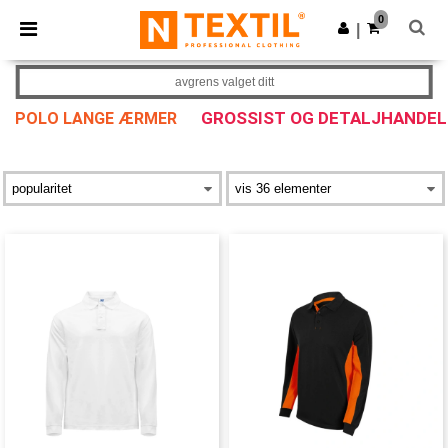
×
Ntextil-app
0
Last ned app
|
Bedre priser i appen!
avgrens valget ditt
GROSSIST OG DETALJHANDEL
POLO LANGE ÆRMER