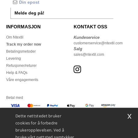
Melde deg på!
INFORMASJON
KONTAKT OSS
Om Ntextil
Kundeservice
customerservice@ntextil.com
Track my order now
Salg
Betalingsmetoder
sales@ntextil.com
Levering
Refusjoner/returer
Help & FAQs
Våre engagements
Betal med
x
Vi sender med
Dette nettstedet bruker
cookies for å forbedre
brukeropplevelsen. Ved å
bruke vårt nettsted samtykker