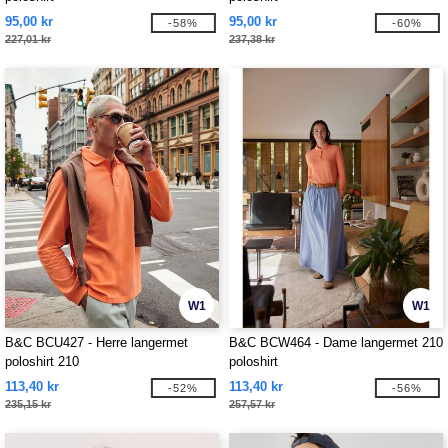
95,00 kr
95,00 kr
-58%
-60%
227,01 kr
237,38 kr
W1
W1
B&C BCU427 - Herre langermet
B&C BCW464 - Dame langermet 210
poloshirt 210
poloshirt
113,40 kr
113,40 kr
-52%
-56%
235,15 kr
257,57 kr