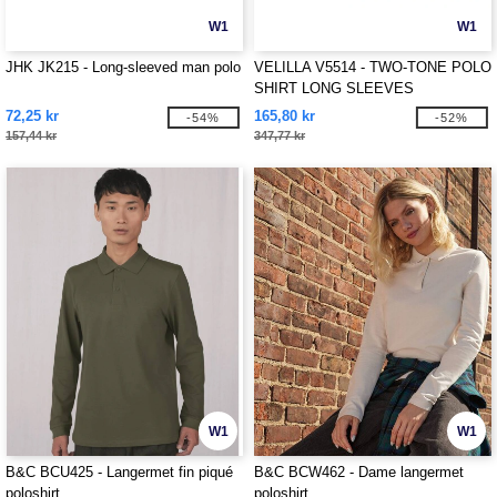
W1
W1
JHK JK215 - Long-sleeved man polo
VELILLA V5514 - TWO-TONE POLO
SHIRT LONG SLEEVES
72,25 kr
165,80 kr
-54%
-52%
157,44 kr
347,77 kr
W1
W1
B&C BCU425 - Langermet fin piqué
B&C BCW462 - Dame langermet
poloshirt
poloshirt