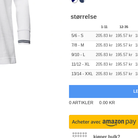
størrelse
1-11
12-35
5/6 - S
205.83
kr
195.57
kr
1
7/8 - M
205.83
kr
195.57
kr
1
9/10 - L
205.83
kr
195.57
kr
1
11/12 - XL
205.83
kr
195.57
kr
1
13/14 - XXL
205.83
kr
195.57
kr
1
0
ARTIKLER
0.00
KR
kjøper bulk?