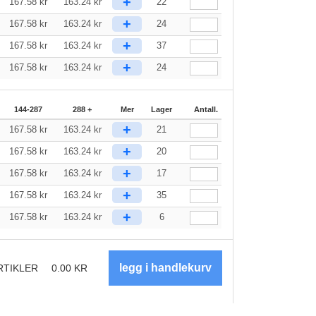
+
167.58
kr
163.24
kr
22
+
167.58
kr
163.24
kr
24
+
167.58
kr
163.24
kr
37
+
167.58
kr
163.24
kr
24
144-287
288 +
Mer
Lager
Antall.
+
167.58
kr
163.24
kr
21
+
167.58
kr
163.24
kr
20
+
167.58
kr
163.24
kr
17
+
167.58
kr
163.24
kr
35
+
167.58
kr
163.24
kr
6
RTIKLER
0.00
KR