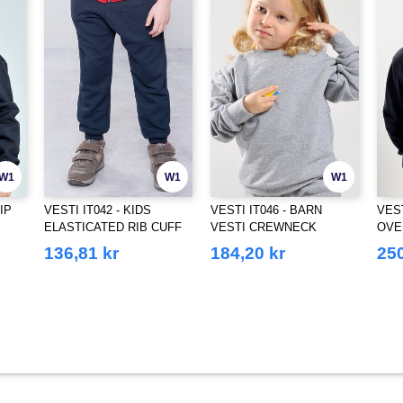
W1
W1
W1
IP
VESTI IT042 - KIDS
VESTI IT046 - BARN
VEST
ELASTICATED RIB CUFF
VESTI CREWNECK
OVE
VESTI BUKSER
GENSER
VES
136,81 kr
184,20 kr
250