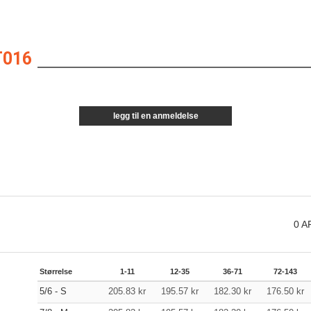
T016
legg til en anmeldelse
0
A
Størrelse
1-11
12-35
36-71
72-143
5/6 - S
205.83
kr
195.57
kr
182.30
kr
176.50
kr