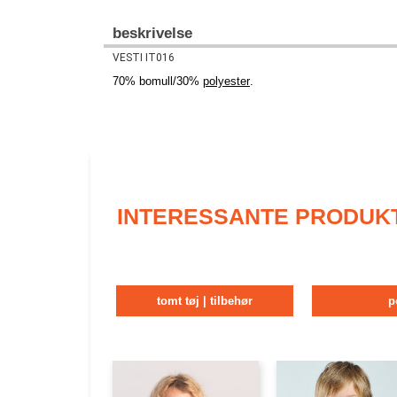
beskrivelse
VESTI IT016
70% bomull/30%
polyester
.
INTERESSANTE PRODUK
tomt tøj | tilbehør
p