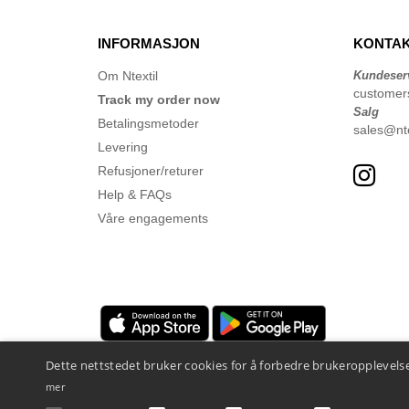
INFORMASJON
KONTAK
Om Ntextil
Kundeser
customer
Track my order now
Salg
Betalingsmetoder
sales@nte
Levering
Refusjoner/returer
Help & FAQs
Våre engagements
Dette nettstedet bruker cookies for å forbedre brukeropplevelse
mer