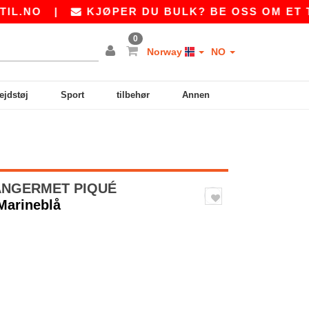
O
|
KJØPER DU BULK? BE OSS OM ET TILB
0
Norway
NO
ejdstøj
Sport
tilbehør
Annen
LANGERMET PIQUÉ
/Marineblå