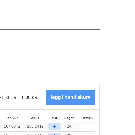
RTIKLER
0.00
KR
144-287
288 +
Mer
Lager
Antall.
+
167.58
kr
163.24
kr
24