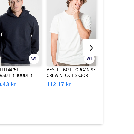
W1
W1
I IT4475T -
VESTI IT642T - ORGANISK
VESTI IT644T -
RSIZED HOODED
CREW NECK T-SKJORTE
KORTERMET T-
TI
MED RUN HALS
,43 kr
112,17 kr
103,14 kr