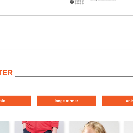
TER
olo
lange ærmer
uni