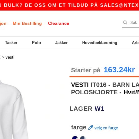
K? BE OSS OM ET TILBUD PÅ
SALES@NTEXTIL.N
jon
Min Bestilling
Clearance
Tasker
Polo
Jakker
Hovedbeklædning
Arb
>
x
vesti
163.24kr
Starter på
VESTI
IT016 - BARN 
POLOSKJORTE
- Hvit
LAGER
W1
farge
velg en farge