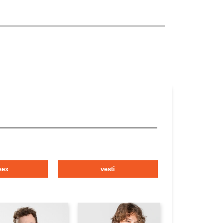
sex
vesti