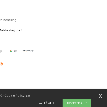
 bestilling.
Melde deg på!
x
vår Cookie Policy.
Les
AVSLÅ ALLE
AKSEPTER ALLE