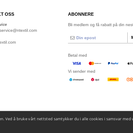
T OSS
ABONNERE
vice
Bli medlem og få rabatt på din neste
service@ntextil.com
xtil.com
Betal med
Vi sender med
n. Ved å bruke vårt nettsted samtykker du i alle cookies i samsvar med 