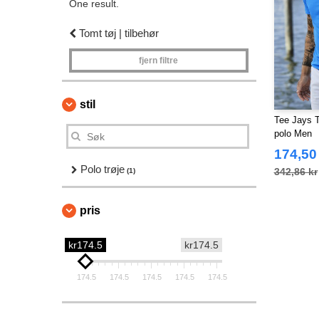
One result.
Tomt tøj | tilbehør
fjern filtre
stil
Tee Jays T
polo Men
174,50
Polo trøje
342,86 kr
(1)
pris
kr174.5
kr174.5
174.5
174.5
174.5
174.5
174.5