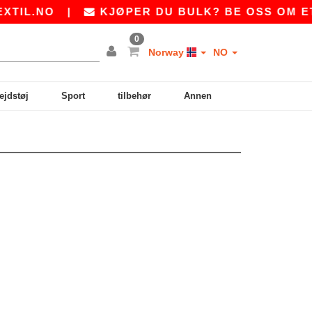
IL.NO
|
KJØPER DU BULK? BE OSS OM ET T
0
Norway
NO
ejdstøj
Sport
tilbehør
Annen