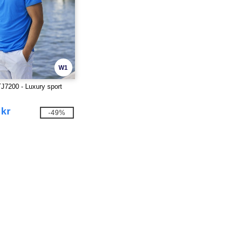
W1
J7200 - Luxury sport
 kr
-49%