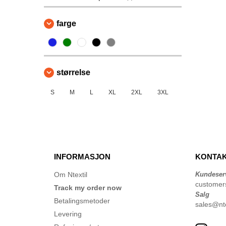
Towel city
(1)
VELILLA
farge
(1)
størrelse
S
M
L
XL
2XL
3XL
INFORMASJON
KONTAK
Om Ntextil
Kundeser
customer
Track my order now
Salg
Betalingsmetoder
sales@nte
Levering