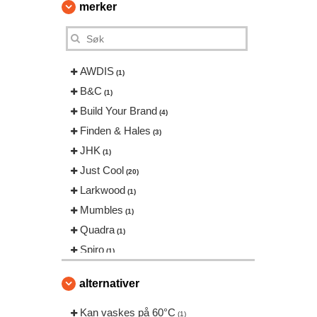
merker
AWDIS
(1)
B&C
(1)
Build Your Brand
(4)
Finden & Hales
(3)
JHK
(1)
Just Cool
(20)
Larkwood
(1)
Mumbles
(1)
Quadra
(1)
Spiro
(1)
Stedman
(1)
alternativer
Tee Jays
(1)
Tombo
Kan vaskes på 60°C
(5)
(1)