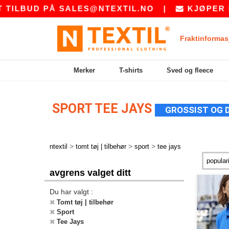
ILBUD PÅ
SALES@NTEXTIL.NO
|
KJØPER DU 
Fraktinformas
Merker
T-shirts
Sved og fleece
SPORT TEE JAYS
GROSSIST OG 
>
>
>
ntextil
tomt tøj | tilbehør
sport
tee jays
avgrens valget ditt
Du har valgt :
Tomt tøj | tilbehør
Sport
Tee Jays