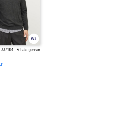
W1
JJ7194 - V-hals genser
kr