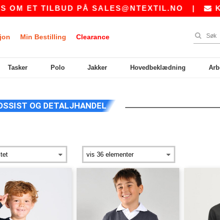
OM ET TILBUD PÅ
SALES@NTEXTIL.NO
|
KJØ
jon
Min Bestilling
Clearance
Tasker
Polo
Jakker
Hovedbeklædning
Arb
OSSIST OG DETALJHANDEL