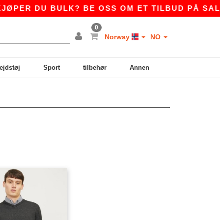
PER DU BULK? BE OSS OM ET TILBUD PÅ
SALES
0
Norway
NO
ejdstøj
Sport
tilbehør
Annen