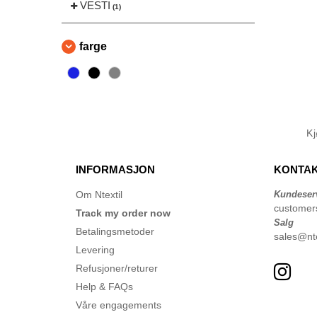
VESTI
(1)
farge
K
INFORMASJON
KONTAK
Om Ntextil
Kundeser
customer
Track my order now
Salg
Betalingsmetoder
sales@nte
Levering
Refusjoner/returer
Help & FAQs
Våre engagements