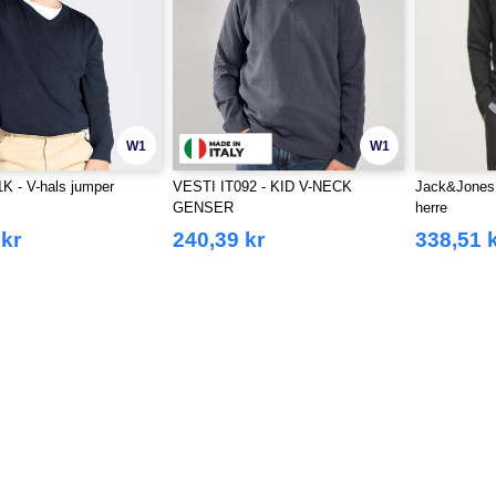
W1
W1
K - V-hals jumper
VESTI IT092 - KID V-NECK
Jack&Jones 
GENSER
herre
 kr
240,39 kr
338,51 