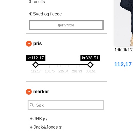
3 results.
Sved og fleece
fjern filtre
pris
JHK JK161
kr112.17
kr338.51
112,17
112.17
168.75
225.34
281.93
338.51
merker
JHK
(1)
Jack&Jones
(1)