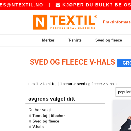
@NTEXTIL.NO
|
KJØPER DU BULK? BE OSS 
Fraktinformas
Merker
T-shirts
Sved og fleece
SVED OG FLEECE V-HALS
GR
>
>
>
ntextil
tomt tøj | tilbehør
sved og fleece
v-hals
avgrens valget ditt
Du har valgt :
Tomt tøj | tilbehør
Sved og fleece
V-hals