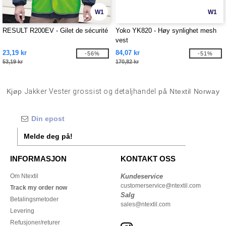
W1
W1
RESULT R200EV - Gilet de sécurité
Yoko YK820 - Høy synlighet mesh
vest
23,19 kr
84,07 kr
-56%
-51%
53,19 kr
170,82 kr
Kjøp
Jakker Vester grossist og detaljhandel
på Ntextil Norway
Melde deg på!
INFORMASJON
KONTAKT OSS
Om Ntextil
Kundeservice
customerservice@ntextil.com
Track my order now
Salg
Betalingsmetoder
sales@ntextil.com
Levering
Refusjoner/returer