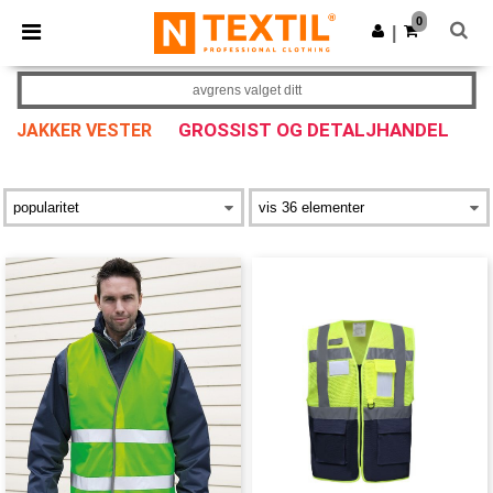
×
Ntextil-app
0
Last ned app
|
Bedre priser i appen!
avgrens valget ditt
GROSSIST OG DETALJHANDEL
JAKKER VESTER