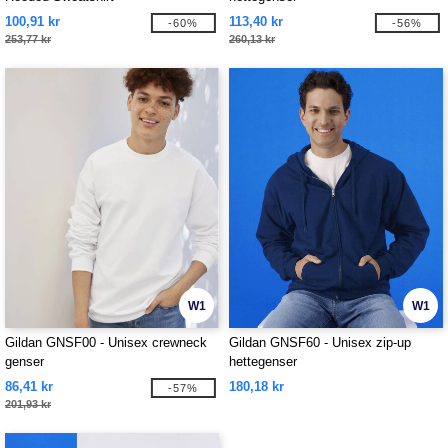
100,91 kr
113,40 kr
-60%
-56%
253,77 kr
260,13 kr
W1
W1
Gildan GNSF00 - Unisex crewneck
Gildan GNSF60 - Unisex zip-up
genser
hettegenser
86,41 kr
180,18 kr
-57%
201,93 kr