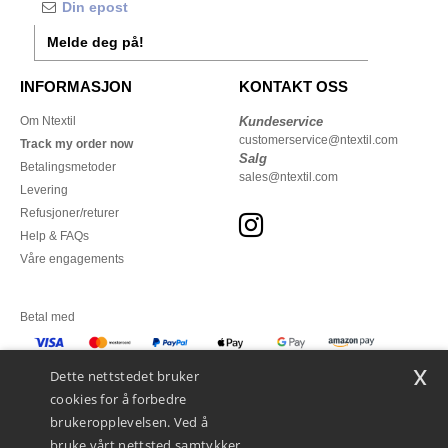
Melde deg på!
INFORMASJON
KONTAKT OSS
Om Ntextil
Kundeservice
customerservice@ntextil.com
Track my order now
Salg
Betalingsmetoder
sales@ntextil.com
Levering
Refusjoner/returer
Help & FAQs
Våre engagements
Betal med
x
Vi sender med
Dette nettstedet bruker
cookies for å forbedre
brukeropplevelsen. Ved å
bruke vårt nettsted samtykker