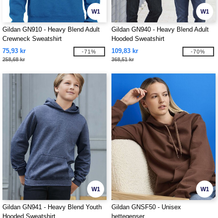
W1
W1
Gildan GN910 - Heavy Blend Adult
Gildan GN940 - Heavy Blend Adult
Crewneck Sweatshirt
Hooded Sweatshirt
75,93 kr
109,83 kr
-71%
-70%
258,68 kr
368,51 kr
W1
W1
Gildan GN941 - Heavy Blend Youth
Gildan GNSF50 - Unisex
Hooded Sweatshirt
hettegenser