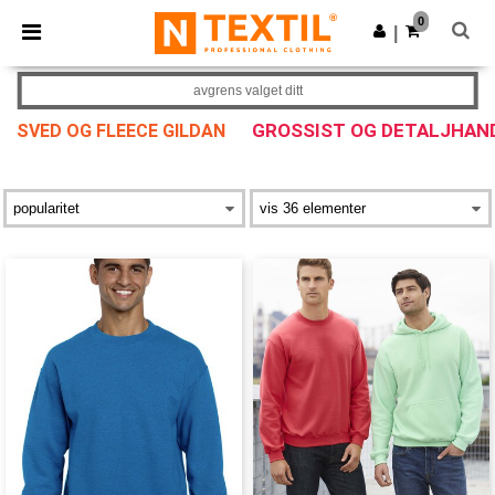
×
Ntextil-app
0
Last ned app
|
Bedre priser i appen!
avgrens valget ditt
GROSSIST OG DETALJHAN
SVED OG FLEECE GILDAN