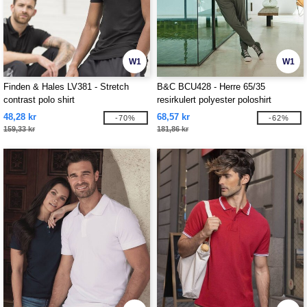
W1
W1
Finden & Hales LV381 - Stretch
B&C BCU428 - Herre 65/35
contrast polo shirt
resirkulert polyester poloshirt
48,28 kr
68,57 kr
-70%
-62%
159,33 kr
181,86 kr