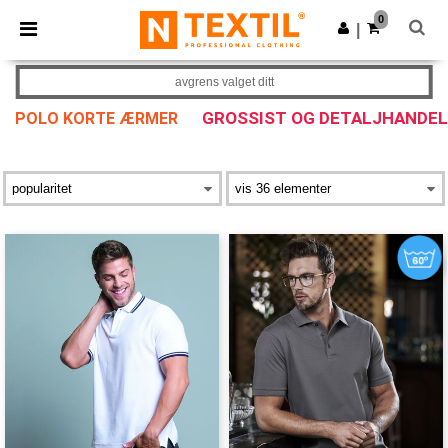
×
Ntextil-app
0
Last ned app
|
Bedre priser i appen!
avgrens valget ditt
GROSSIST OG DETALJHANDEL
POLO KORTE ÆRMER