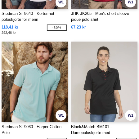
W1
W1
Stedman ST9640 - Kortermet
JHK JK205 - Men's short sleeve
poloskjorte for menn
piqué polo shirt
118,41 kr
67,23 kr
-60%
292,46 kr
W1
W1
Stedman ST9060 - Harper Cotton
Black&Match BM101 -
Polo
Damepoloskjorte med
kontrastknapper