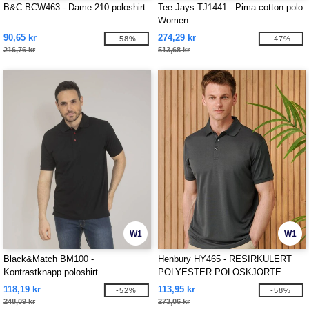
B&C BCW463 - Dame 210 poloshirt
Tee Jays TJ1441 - Pima cotton polo
Women
90,65 kr
274,29 kr
-58%
-47%
216,76 kr
513,68 kr
W1
W1
Black&Match BM100 -
Henbury HY465 - RESIRKULERT
Kontrastknapp poloshirt
POLYESTER POLOSKJORTE
118,19 kr
113,95 kr
-52%
-58%
248,09 kr
273,06 kr