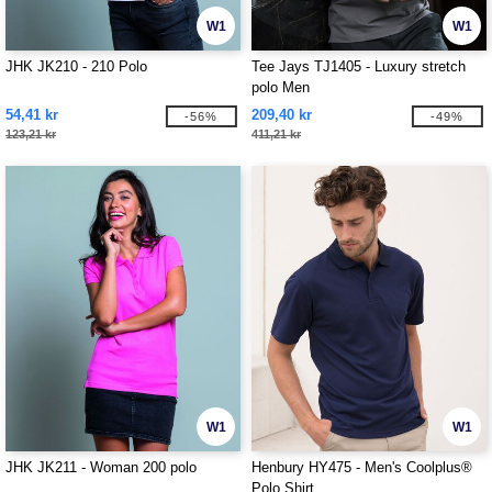
W1
W1
JHK JK210 - 210 Polo
Tee Jays TJ1405 - Luxury stretch
polo Men
54,41 kr
209,40 kr
-56%
-49%
123,21 kr
411,21 kr
W1
W1
JHK JK211 - Woman 200 polo
Henbury HY475 - Men's Coolplus®
Polo Shirt