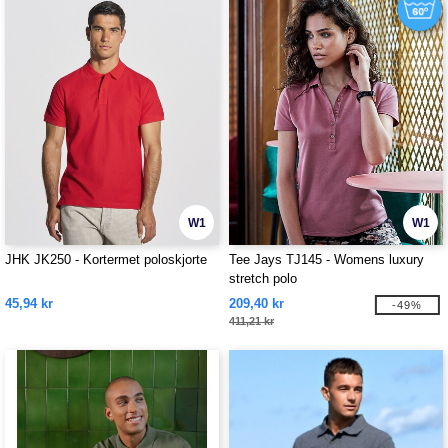
W1
W1
JHK JK250 - Kortermet poloskjorte
Tee Jays TJ145 - Womens luxury
stretch polo
45,94 kr
209,40 kr
-49%
411,21 kr