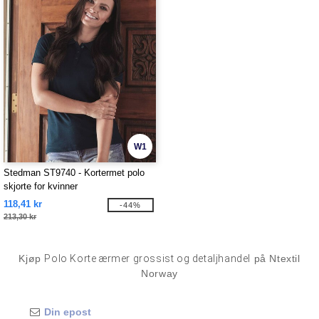
W1
Stedman ST9740 - Kortermet polo
skjorte for kvinner
118,41 kr
-44%
213,30 kr
Kjøp
Polo Korte ærmer grossist og detaljhandel
på Ntextil
Norway