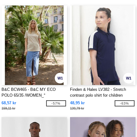
W1
W1
B&C BCW465 - B&C MY ECO
Finden & Hales LV382 - Stretch
POLO 65/35 /WOMEN_°
contrast polo shirt for children
68,57 kr
48,95 kr
-57%
-63%
159,11 kr
130,79 kr