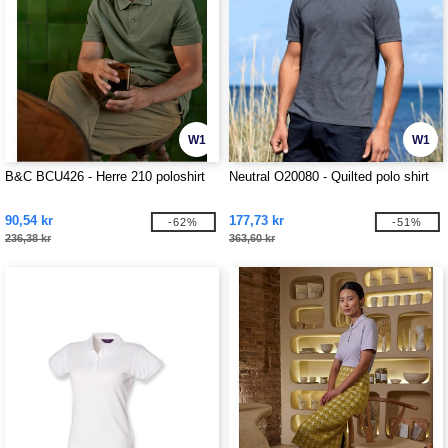
W1
W1
B&C BCU426 - Herre 210 poloshirt
Neutral O20080 - Quilted polo shirt
90,54 kr
177,73 kr
-62%
-51%
236,38 kr
363,60 kr