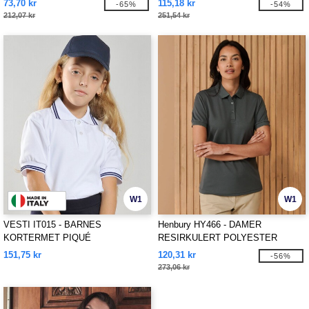
73,70 kr
115,18 kr
-65%
-54%
212,07 kr
251,54 kr
W1
W1
VESTI IT015 - BARNES
Henbury HY466 - DAMER
KORTERMET PIQUÉ
RESIRKULERT POLYESTER
POLOSKJORTE
POLOSKJORTE
151,75 kr
120,31 kr
-56%
273,06 kr