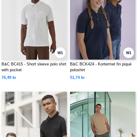
W1
W1
B&C BC415 - Short sleeve polo shirt
B&C BCK424 - Kortermet fin piqué
with pocket
poloshirt
76,49 kr
51,74 kr