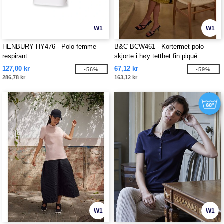
W1
W1
HENBURY HY476 - Polo femme
B&C BCW461 - Kortermet polo
respirant
skjorte i høy tetthet fin piqué
127,00 kr
67,12 kr
-56%
-59%
286,78 kr
163,12 kr
W1
W1