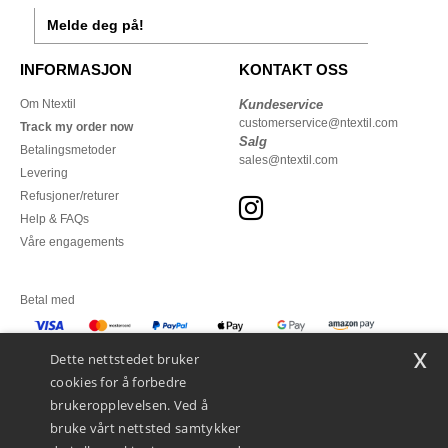
Melde deg på!
INFORMASJON
KONTAKT OSS
Om Ntextil
Kundeservice
customerservice@ntextil.com
Track my order now
Salg
Betalingsmetoder
sales@ntextil.com
Levering
Refusjoner/returer
Help & FAQs
Våre engagements
Betal med
x
Vi sender med
Dette nettstedet bruker
cookies for å forbedre
brukeropplevelsen. Ved å
bruke vårt nettsted samtykker