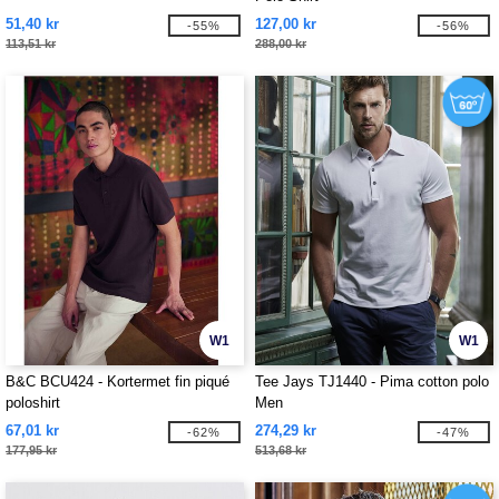
51,40 kr
127,00 kr
-55%
-56%
113,51 kr
288,00 kr
W1
W1
B&C BCU424 - Kortermet fin piqué
Tee Jays TJ1440 - Pima cotton polo
poloshirt
Men
67,01 kr
274,29 kr
-62%
-47%
177,95 kr
513,68 kr