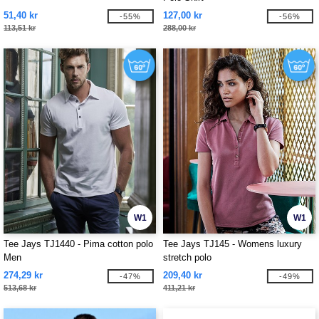
51,40 kr
127,00 kr
-55%
-56%
113,51 kr
288,00 kr
W1
W1
Tee Jays TJ1440 - Pima cotton polo
Tee Jays TJ145 - Womens luxury
Men
stretch polo
274,29 kr
209,40 kr
-47%
-49%
513,68 kr
411,21 kr