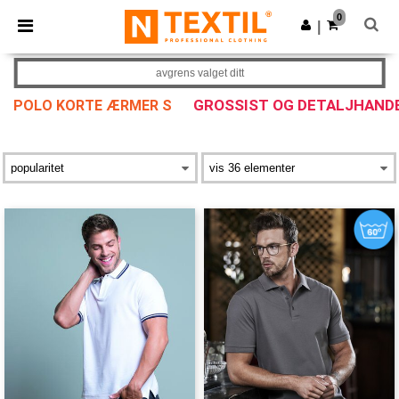
×
Ntextil-app
0
Last ned app
|
Bedre priser i appen!
avgrens valget ditt
GROSSIST OG DETALJHAND
POLO KORTE ÆRMER S