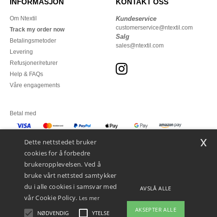
INFORMASJON
KONTAKT OSS
Om Ntextil
Kundeservice
customerservice@ntextil.com
Track my order now
Salg
Betalingsmetoder
sales@ntextil.com
Levering
Refusjoner/returer
Help & FAQs
Våre engagements
Betal med
x
Vi sender med
Dette nettstedet bruker
cookies for å forbedre
brukeropplevelsen. Ved å
bruke vårt nettsted samtykker
du i alle cookies i samsvar med
AVSLÅ ALLE
vår Cookie Policy.
Les mer
AKSEPTER ALLE
NØDVENDIG
YTELSE