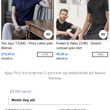
W1
W1
Tee Jays TJ1441 - Pima cotton polo
Finden & Hales LV381 - Stretch
Women
contrast polo shirt
274,29 kr
48,28 kr
-47%
-70%
513,68 kr
159,33 kr
Kjøp
Polo Korte ærmer S grossist og detaljhandel
på Ntextil
Norway
Melde deg på!