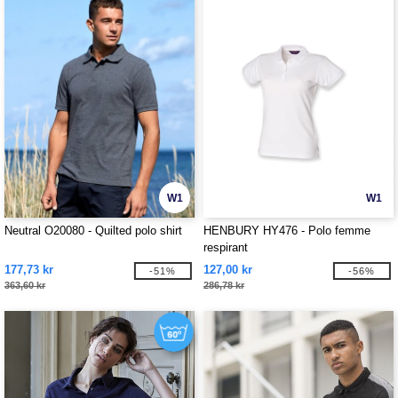
W1
W1
Neutral O20080 - Quilted polo shirt
HENBURY HY476 - Polo femme
respirant
177,73 kr
127,00 kr
-51%
-56%
363,60 kr
286,78 kr