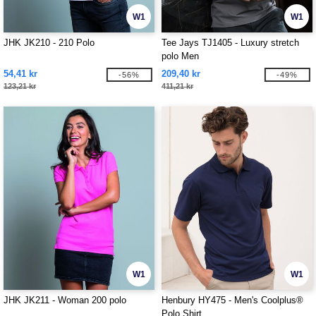
W1
W1
JHK JK210 - 210 Polo
Tee Jays TJ1405 - Luxury stretch
polo Men
54,41 kr
209,40 kr
-56%
-49%
123,21 kr
411,21 kr
W1
W1
JHK JK211 - Woman 200 polo
Henbury HY475 - Men's Coolplus®
Polo Shirt