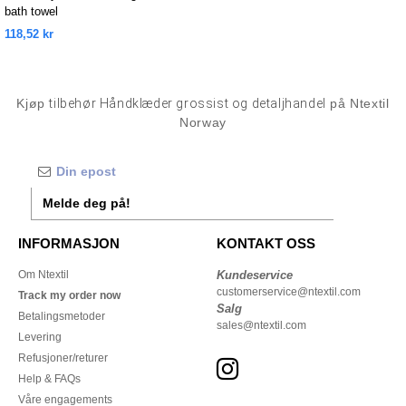
bath towel
118,52 kr
Kjøp
tilbehør Håndklæder grossist og detaljhandel
på Ntextil
Norway
Melde deg på!
INFORMASJON
KONTAKT OSS
Om Ntextil
Kundeservice
customerservice@ntextil.com
Track my order now
Salg
Betalingsmetoder
sales@ntextil.com
Levering
Refusjoner/returer
Help & FAQs
Våre engagements