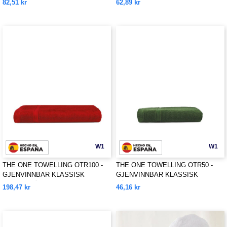
82,51 kr
62,89 kr
W1
W1
THE ONE TOWELLING OTR100 -
THE ONE TOWELLING OTR50 -
GJENVINNBAR KLASSISK
GJENVINNBAR KLASSISK
STRANDHÅNDKLÆR AV
HÅNDKLE AV GJENVUNNET
198,47 kr
46,16 kr
GJENVUNNET MATERIALE
MATERIALE