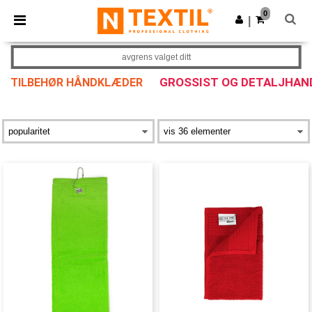
×
Ntextil-app
0
Last ned app
|
Bedre priser i appen!
avgrens valget ditt
GROSSIST OG DETALJHAN
TILBEHØR HÅNDKLÆDER