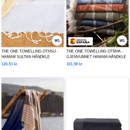
W1
W1
THE ONE TOWELLING OTHSU -
THE ONE TOWELLING OTRHA -
HAMAM SULTAN HÅNDKLE
GJENVUNNET HAMAM-HÅNDKLE
AV GJENVUNNET MATERIALE
120,53 kr
101,58 kr