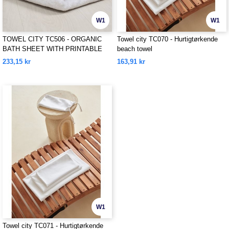
W1
W1
TOWEL CITY TC506 - ORGANIC
Towel city TC070 - Hurtigtørkende
BATH SHEET WITH PRINTABLE
beach towel
BORDER
233,15 kr
163,91 kr
W1
Towel city TC071 - Hurtigtørkende