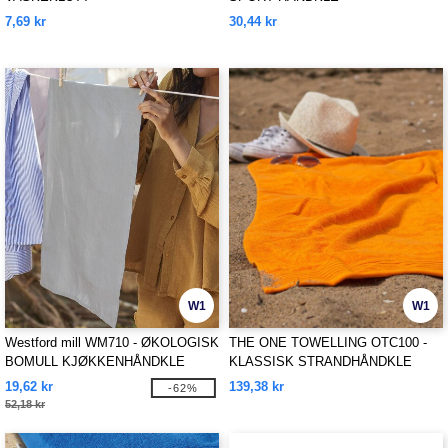
7,69 kr
30,44 kr
W1
W1
Westford mill WM710 - ØKOLOGISK
THE ONE TOWELLING OTC100 -
BOMULL KJØKKENHÅNDKLE
KLASSISK STRANDHÅNDKLE
19,62 kr
139,38 kr
-62%
52,18 kr