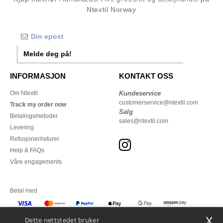
Ntextil Norway
Melde deg på!
INFORMASJON
KONTAKT OSS
Om Ntextil
Kundeservice
customerservice@ntextil.com
Track my order now
Salg
Betalingsmetoder
sales@ntextil.com
Levering
Refusjoner/returer
Help & FAQs
Våre engagements
Betal med
x
Vi sender med
Dette nettstedet bruker