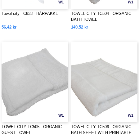
W1
W1
Towel city TC933 - HÅRPAKKE
TOWEL CITY TC504 - ORGANIC
BATH TOWEL
56,42 kr
149,52 kr
W1
W1
TOWEL CITY TC505 - ORGANIC
TOWEL CITY TC506 - ORGANIC
GUEST TOWEL
BATH SHEET WITH PRINTABLE
BORDER