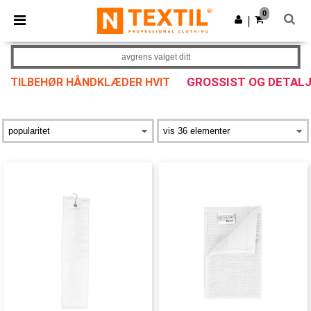
×
Ntextil-app
0
Last ned app
|
Bedre priser i appen!
avgrens valget ditt
GROSSIST OG DETAL
TILBEHØR HÅNDKLÆDER HVIT