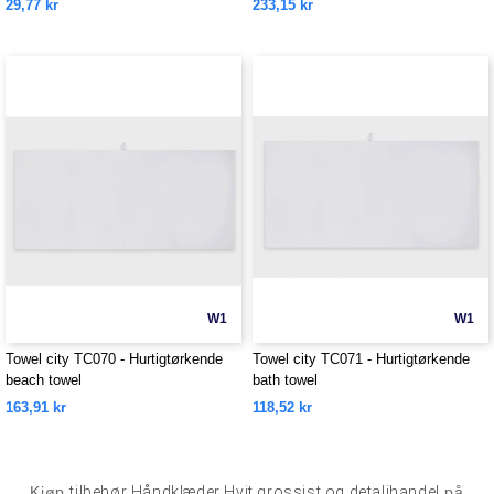
29,77 kr
233,15 kr
W1
W1
Towel city TC070 - Hurtigtørkende
Towel city TC071 - Hurtigtørkende
beach towel
bath towel
163,91 kr
118,52 kr
Kjøp
tilbehør Håndklæder Hvit grossist og detaljhandel
på