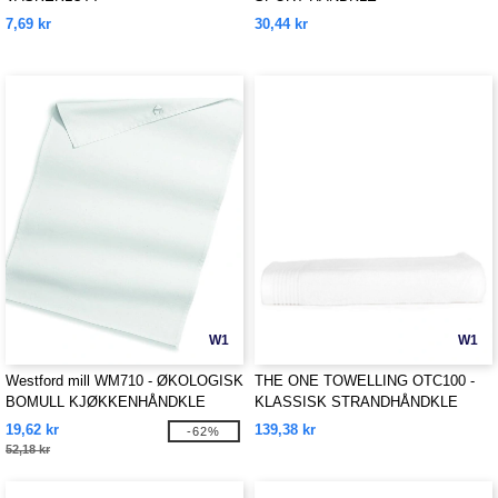
7,69 kr
30,44 kr
W1
W1
Westford mill WM710 - ØKOLOGISK
THE ONE TOWELLING OTC100 -
BOMULL KJØKKENHÅNDKLE
KLASSISK STRANDHÅNDKLE
19,62 kr
139,38 kr
-62%
52,18 kr