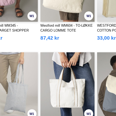
W1
W1
ill WM345 -
Westford mill WM604 - TO-LØKKE
WESTFORD 
ARGET SHOPPER
CARGO LOMME TOTE
COTTON P
STARCHED
r
87,42 kr
33,00 kr
W1
W1