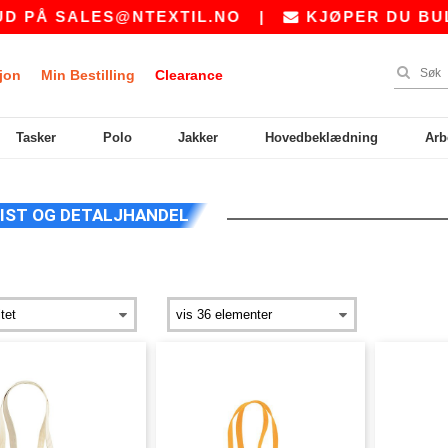
ES@NTEXTIL.NO
|
KJØPER DU BULK? BE OS
jon
Min Bestilling
Clearance
Tasker
Polo
Jakker
Hovedbeklædning
Arb
IST OG DETALJHANDEL