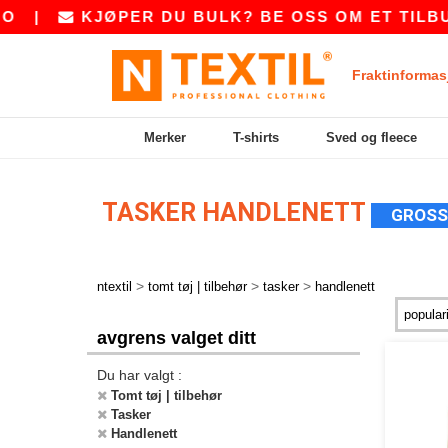
ØPER DU BULK? BE OSS OM ET TILBUD PÅ
SAL
Fraktinformas
Merker
T-shirts
Sved og fleece
TASKER HANDLENETT
GROSS
>
>
>
ntextil
tomt tøj | tilbehør
tasker
handlenett
avgrens valget ditt
Du har valgt :
Tomt tøj | tilbehør
Tasker
Handlenett