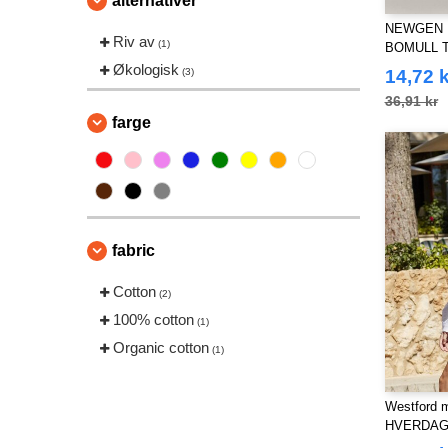
alternativer
NEWGEN N
Riv av
(1)
BOMULL 
Økologisk
(3)
14,72 k
36,91 kr
farge
fabric
Cotton
(2)
100% cotton
(1)
Organic cotton
(1)
Westford m
HVERDAG