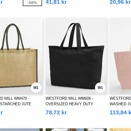
r
41,81 kr
20,96 kr
-58%
W1
W1
 MILL WM470 -
WESTFORD MILL WM606 -
WESTFORD 
 STARCHED JUTE
OVERSIZED HEAVY DUTY
WASHED J
 SHOPPER
CANVAS TOTE BAG
r
78,72 kr
113,84 