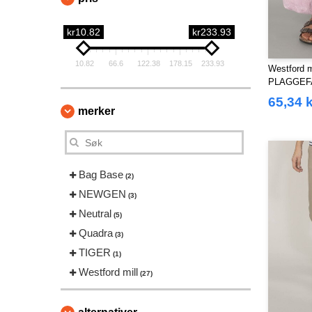
kr10.82
kr233.93
10.82
66.6
122.38
178.15
233.93
Westford m
PLAGGEF
65,34 k
merker
Bag Base
(2)
NEWGEN
(3)
Neutral
(5)
Quadra
(3)
TIGER
(1)
Westford mill
(27)