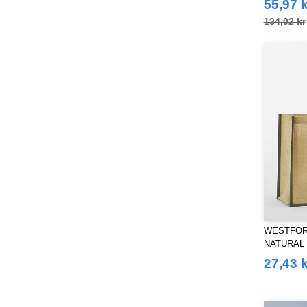
55,97 k
134,02 kr
WESTFORD
NATURAL
CLASSIC
27,43 k