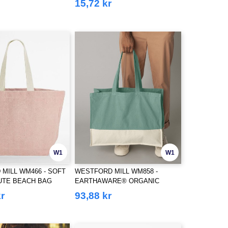
15,72 kr
W1
W1
MILL WM466 - SOFT
WESTFORD MILL WM858 -
UTE BEACH BAG
EARTHAWARE® ORGANIC
CONTRAST SHOPPER
kr
93,88 kr