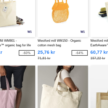
W1
W1
ill WM801 -
Westford mill WM150 - Organic
Westford mi
™ organic bag for life
cotton mesh bag
EarthAwar
TOTE XL
r
25,76 kr
60,77 kr
-60%
-64%
71,81 kr
157,22 kr