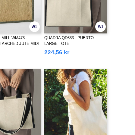
W1
W1
MILL WM473 -
QUADRA QD633 - PUERTO
TARCHED JUTE MIDI
LARGE TOTE
224,56 kr