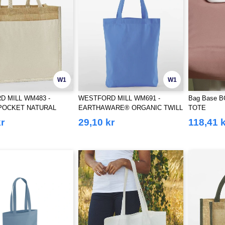
W1
W1
 MILL WM483 -
WESTFORD MILL WM691 -
Bag Base 
POCKET NATURAL
EARTHAWARE® ORGANIC TWILL
TOTE
 JUTE MIDI TOTE
TOTE
r
29,10 kr
118,41 