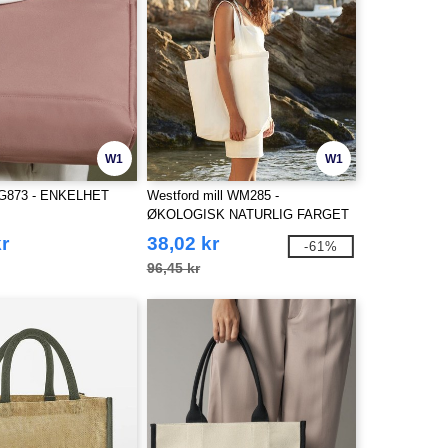
W1
W1
BG873 - ENKELHET
Westford mill WM285 -
ØKOLOGISK NATURLIG FARGET
MAXI BAG FOR LIFE
kr
38,02 kr
-61%
96,45 kr