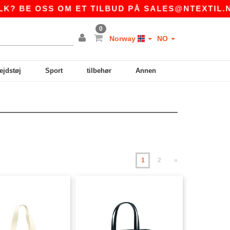
S OM ET TILBUD PÅ
SALES@NTEXTIL.NO
|
K
0
Norway
NO
ejdstøj
Sport
tilbehør
Annen
1
2
»