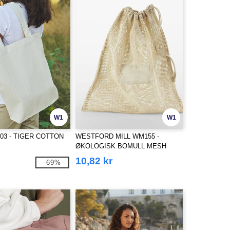
W1
W1
003 - TIGER COTTON
WESTFORD MILL WM155 -
ØKOLOGISK BOMULL MESH
SACKS
10,82 kr
-69%