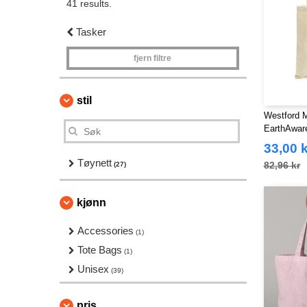
41 results.
Tasker
fjern filtre
stil
Westford M
EarthAware
33,00 k
Tøynett
82,96 kr
(27)
kjønn
Accessories
(1)
Tote Bags
(1)
Unisex
(39)
pris