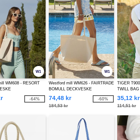
W1
W1
mill WM608 - RESORT
Westford mill WM626 - FAIRTRADE
TIGER T90
ESKE
BOMULL DECKVESKE
TWILL BAG
r
74,48 kr
35,12 kr
-64%
-60%
184,53 kr
114,51 kr