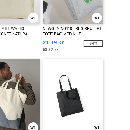
W1
W1
MILL WM480 -
NEWGEN NG110 - RESIRKULERT
OCKET NATURAL
TOTE BAG MED KILE
 JUTE SHOPPER
21,19 kr
-64%
58,87 kr
W1
W1