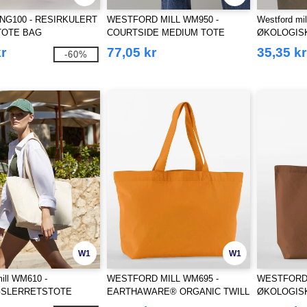
G100 - RESIRKULERT
WESTFORD MILL WM950 -
Westford mi
TOTE BAG
COURTSIDE MEDIUM TOTE
ØKOLOGIS
PRINT MAX
r
77,05 kr
35,35 kr
-60%
W1
W1
ill WM610 -
WESTFORD MILL WM695 -
WESTFORD 
SLERRETSTOTE
EARTHAWARE® ORGANIC TWILL
ØKOLOGISK
SHOPPER
MAXI BAG 