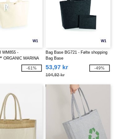
W1
W1
ll WM855 -
Bag Base BG721 - Følte shopping
e™ ORGANIC MARINA
Bag Base
53,97 kr
-61%
-49%
104,92 kr