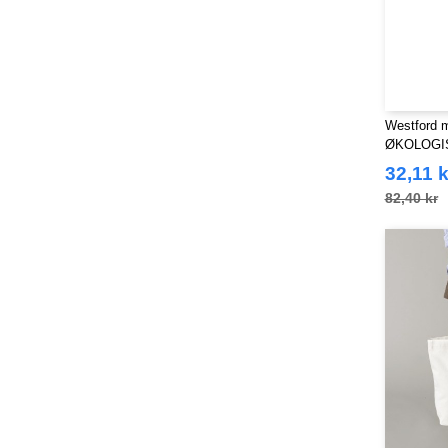
Westford m
ØKOLOGI
BAG FOR 
32,11 k
82,40 kr