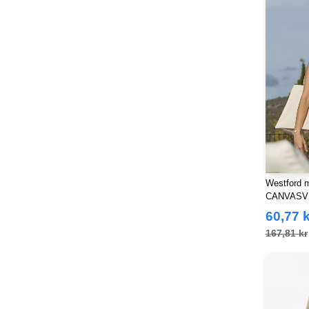
Westford 
CANVASV
60,77 k
167,81 kr