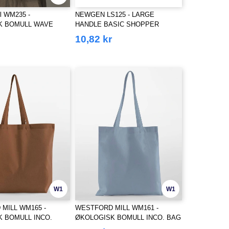
ll WM235 -
NEWGEN LS125 - LARGE
K BOMULL WAVE
HANDLE BASIC SHOPPER
I TOTE
10,82 kr
W1
W1
MILL WM165 -
WESTFORD MILL WM161 -
 BOMULL INCO.
ØKOLOGISK BOMULL INCO. BAG
FOR LIFE
FOR LIFE