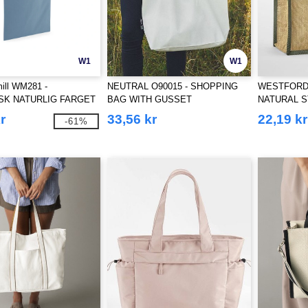
W1
W1
ill WM281 -
NEUTRAL O90015 - SHOPPING
WESTFORD 
SK NATURLIG FARGET
BAG WITH GUSSET
NATURAL S
LIVET
TOTE
r
33,56 kr
22,19 kr
-61%