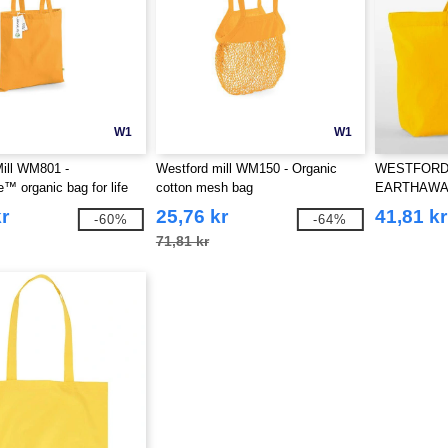
W1
W1
ill WM801 -
Westford mill WM150 - Organic
WESTFORD 
™ organic bag for life
cotton mesh bag
EARTHAWA
SHOPPER
r
25,76 kr
41,81 kr
-60%
-64%
71,81 kr