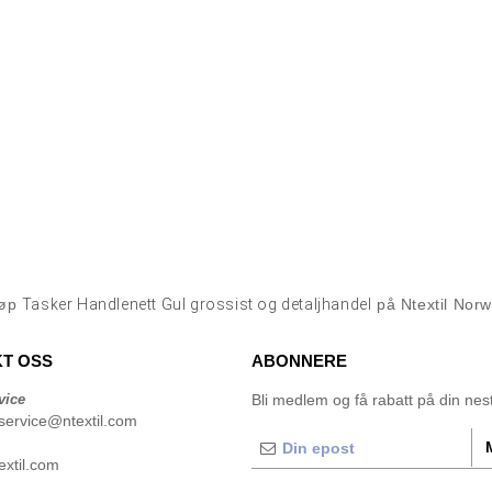
jøp
Tasker Handlenett Gul grossist og detaljhandel
på Ntextil Nor
T OSS
ABONNERE
vice
Bli medlem og få rabatt på din neste
service@ntextil.com
xtil.com