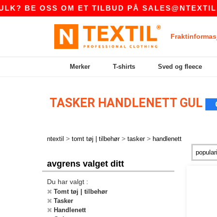
? BE OSS OM ET TILBUD PÅ
SALES@NTEXTIL.N
Fraktinformas
Merker
T-shirts
Sved og fleece
TASKER HANDLENETT GUL
>
>
>
ntextil
tomt tøj | tilbehør
tasker
handlenett
avgrens valget ditt
Du har valgt :
Tomt tøj | tilbehør
Tasker
Handlenett