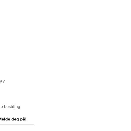
way
 bestilling.
Melde deg på!