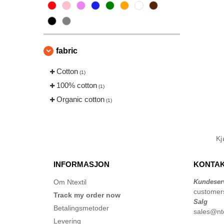
fabric
Cotton
(1)
100% cotton
(1)
Organic cotton
(1)
K
INFORMASJON
KONTAK
Om Ntextil
Kundeser
customer
Track my order now
Salg
Betalingsmetoder
sales@nte
Levering