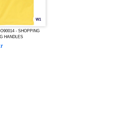
W1
O90014 - SHOPPING
NG HANDLES
r