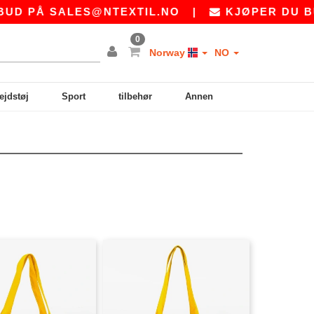
D PÅ
SALES@NTEXTIL.NO
|
KJØPER DU BULK
0
Norway
NO
ejdstøj
Sport
tilbehør
Annen