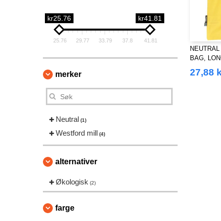
kr25.76
kr41.81
25.76
29.77
33.79
37.8
41.81
NEUTRAL 
BAG, LO
27,88 k
merker
Neutral
(1)
Westford mill
(4)
alternativer
Økologisk
(2)
farge