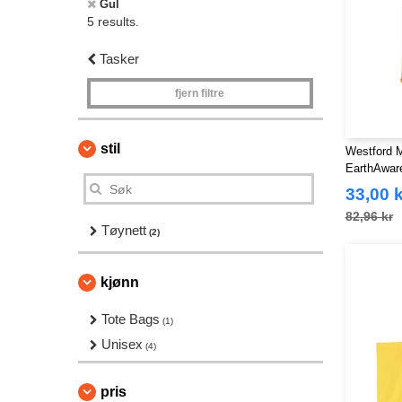
Gul
5 results.
Tasker
fjern filtre
stil
Westford M
EarthAware
33,00 k
82,96 kr
Tøynett
(2)
kjønn
Tote Bags
(1)
Unisex
(4)
pris