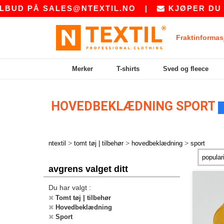
BUD PÅ
SALES@NTEXTIL.NO
|
KJØPER DU BU
Fraktinformas
Merker
T-shirts
Sved og fleece
HOVEDBEKLÆDNING SPORT
>
>
>
ntextil
tomt tøj | tilbehør
hovedbeklædning
sport
avgrens valget ditt
Du har valgt :
Tomt tøj | tilbehør
Hovedbeklædning
Sport