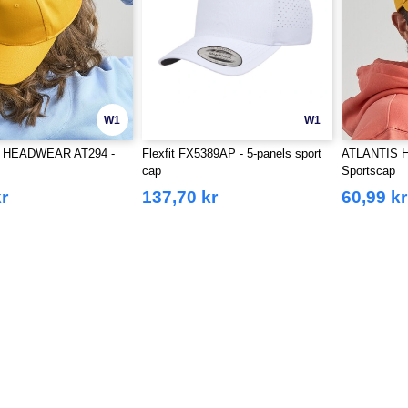
W1
W1
 HEADWEAR AT294 -
Flexfit FX5389AP - 5-panels sport
ATLANTIS 
cap
Sportscap
r
137,70 kr
60,99 kr