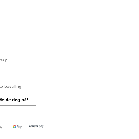
rway
 bestilling.
Melde deg på!