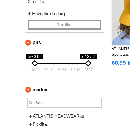
3 results.
Hovedbeklædning
fjern filtre
pris
ATLANTIS
Sportcaps
kr60.99
kr137.7
60,99 k
60.99
80.17
99.34
118.52
137.7
merker
ATLANTIS HEADWEAR
(2)
Flexfit
(1)