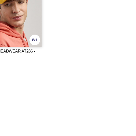
W1
HEADWEAR AT286 -