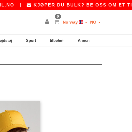
.NO
|
KJØPER DU BULK? BE OSS OM ET TIL
0
Norway
NO
ejdstøj
Sport
tilbehør
Annen