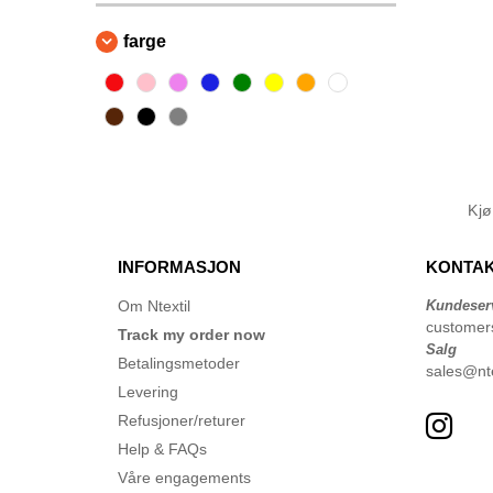
farge
Kj
INFORMASJON
KONTAK
Om Ntextil
Kundeser
customer
Track my order now
Salg
Betalingsmetoder
sales@nte
Levering
Refusjoner/returer
Help & FAQs
Våre engagements