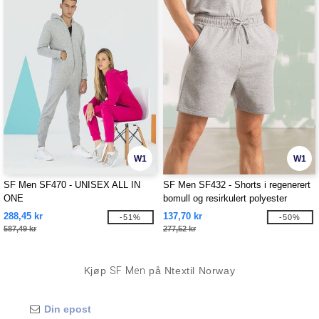
W1
W1
SF Men SF470 - UNISEX ALL IN
SF Men SF432 - Shorts i regenerert
ONE
bomull og resirkulert polyester
288,45 kr
137,70 kr
-51%
-50%
587,49 kr
277,52 kr
Kjøp
SF Men
på Ntextil Norway