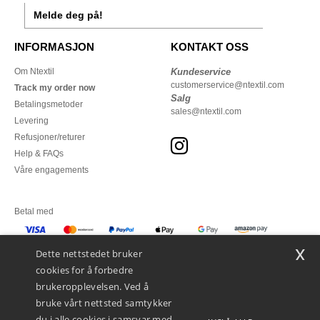
Melde deg på!
INFORMASJON
KONTAKT OSS
Om Ntextil
Kundeservice
customerservice@ntextil.com
Track my order now
Salg
Betalingsmetoder
sales@ntextil.com
Levering
Refusjoner/returer
Help & FAQs
Våre engagements
Betal med
x
Vi sender med
Dette nettstedet bruker
cookies for å forbedre
brukeropplevelsen. Ved å
bruke vårt nettsted samtykker
du i alle cookies i samsvar med