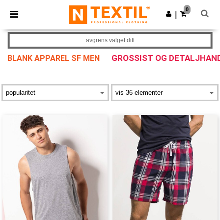
×
Ntextil-app
0
Last ned app
|
Bedre priser i appen!
avgrens valget ditt
GROSSIST OG DETALJHAN
BLANK APPAREL SF MEN