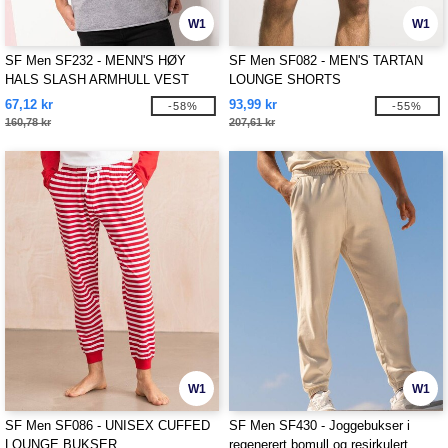
W1
W1
SF Men SF232 - MENN'S HØY
SF Men SF082 - MEN'S TARTAN
HALS SLASH ARMHULL VEST
LOUNGE SHORTS
67,12 kr
93,99 kr
-58%
-55%
160,78 kr
207,61 kr
W1
W1
SF Men SF086 - UNISEX CUFFED
SF Men SF430 - Joggebukser i
LOUNGE BUKSER
regenerert bomull og resirkulert