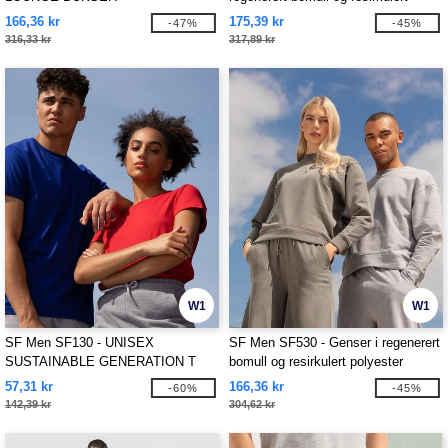
polyester
166,36 kr
175,39 kr
-47%
-45%
316,33 kr
317,89 kr
W1
W1
SF Men SF130 - UNISEX
SF Men SF530 - Genser i regenerert
SUSTAINABLE GENERATION T
bomull og resirkulert polyester
57,31 kr
166,36 kr
-60%
-45%
142,39 kr
304,62 kr