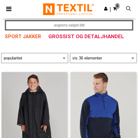
×
Ntextil-app
0
Last ned app
|
Bedre priser i appen!
avgrens valget ditt
GROSSIST OG DETALJHANDEL
SPORT JAKKER