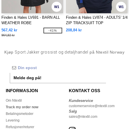
W1
W1
Finden & Hales LV691 - BARN ALL
Finden & Hales LV874 - ADULTS' 1/4
WEATHER ROBE
ZIP TRACKSUIT TOP
567,42 kr
208,84 kr
-41%
964,92 kr
Kjøp
Sport Jakker grossist og detaljhandel
på Ntextil Norway
Melde deg på!
INFORMASJON
KONTAKT OSS
Om Ntextil
Kundeservice
customerservice@ntextil.com
Track my order now
Salg
Betalingsmetoder
sales@ntextil.com
Levering
Refusjoner/returer