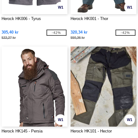
W1
W1
Herock HK006 - Tyrus
Herock HK001 - Thor
305,40 kr
320,34 kr
-42%
-42%
522,27 kr
550,36 kr
W1
W1
Herock HK145 - Persia
Herock HK101 - Hector