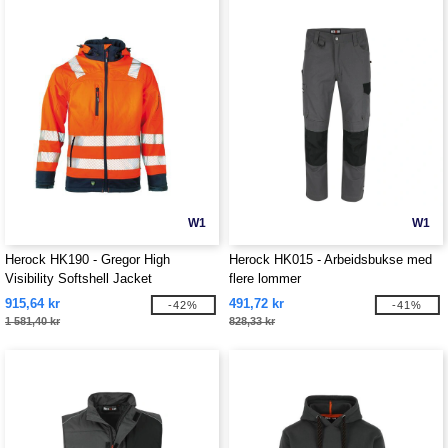
W1
W1
Herock HK190 - Gregor High
Herock HK015 - Arbeidsbukse med
Visibility Softshell Jacket
flere lommer
915,64 kr
491,72 kr
-42%
-41%
1 581,40 kr
828,33 kr