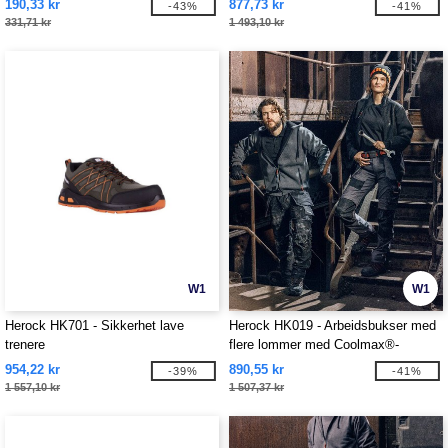
190,33 kr
877,73 kr
-43%
-41%
331,71 kr
1 493,10 kr
W1
W1
Herock HK701 - Sikkerhet lave
Herock HK019 - Arbeidsbukser med
trenere
flere lommer med Coolmax®-
teknologi
954,22 kr
890,55 kr
-39%
-41%
1 557,10 kr
1 507,37 kr