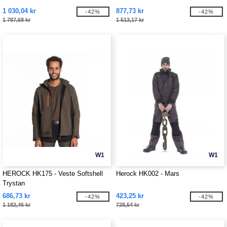
1 030,04 kr
877,73 kr
-42%
-42%
1 787,68 kr
1 513,17 kr
W1
W1
HEROCK HK175 - Veste Softshell
Herock HK002 - Mars
Trystan
686,73 kr
423,25 kr
-42%
-42%
1 182,46 kr
728,54 kr