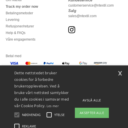
Om Ntextil
Kundeservice
customerservice@ntextil.com
Track my order now
Salg
Betalingsmetoder
sales@ntextil.com
Levering
Refusjoner/returer
Help & FAQs
Våre engagements
Betal med
x
Vi sender med
Dette nettstedet bruker
cookies for å forbedre
brukeropplevelsen. Ved å
bruke vårt nettsted samtykker
du i alle cookies i samsvar med
AVSLÅ ALLE
vår Cookie Policy.
Les mer
AKSEPTER ALLE
NØDVENDIG
YTELSE
👋
Hei
Hvis du har spørsmål eller
REKLAME
Juridiske merknader
-
personvernerklæring
-
Vilkår og betingelser
-
Generelle