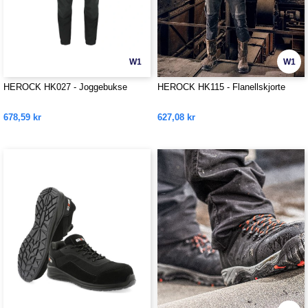
W1
W1
HEROCK HK027 - Joggebukse
HEROCK HK115 - Flanellskjorte
678,59 kr
627,08 kr