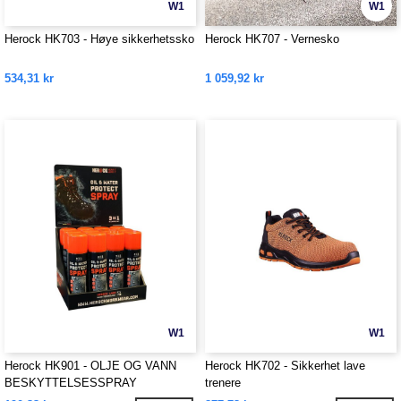
W1
W1
Herock HK703 - Høye sikkerhetssko
Herock HK707 - Vernesko
534,31 kr
1 059,92 kr
W1
W1
Herock HK901 - OLJE OG VANN
Herock HK702 - Sikkerhet lave
BESKYTTELSESSPRAY
trenere