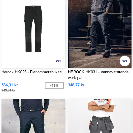
W1
W1
Herock HK025 - Flerlommersbukse
HEROCK HK031 - Vannavstøtende
work pants
534,31 kr
348,77 kr
-43%
943,51 kr