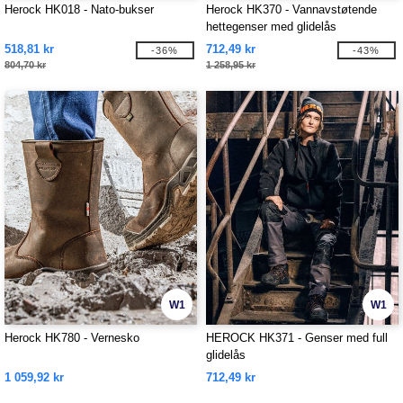
Herock HK018 - Nato-bukser
Herock HK370 - Vannavstøtende
hettegenser med glidelås
518,81 kr
712,49 kr
-36%
-43%
804,70 kr
1 258,95 kr
W1
W1
Herock HK780 - Vernesko
HEROCK HK371 - Genser med full
glidelås
1 059,92 kr
712,49 kr