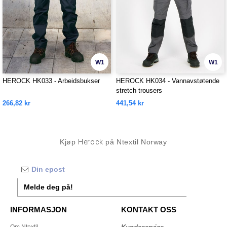
W1
W1
HEROCK HK033 - Arbeidsbukser
HEROCK HK034 - Vannavstøtende
stretch trousers
266,82 kr
441,54 kr
Kjøp
Herock
på Ntextil Norway
Melde deg på!
INFORMASJON
KONTAKT OSS