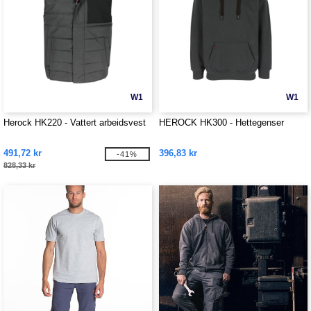
W1
W1
Herock HK220 - Vattert arbeidsvest
HEROCK HK300 - Hettegenser
491,72 kr
396,83 kr
-41%
828,33 kr