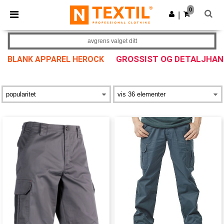
×
Ntextil-app
0
Last ned app
|
Bedre priser i appen!
avgrens valget ditt
GROSSIST OG DETALJHAN
BLANK APPAREL HEROCK