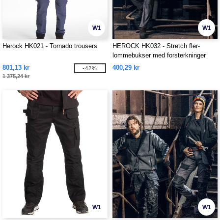
W1
W1
Herock HK021 - Tornado trousers
HEROCK HK032 - Stretch fler-
lommebukser med forsterkninger
801,13 kr
400,29 kr
-42%
1 375,24 kr
W1
W1