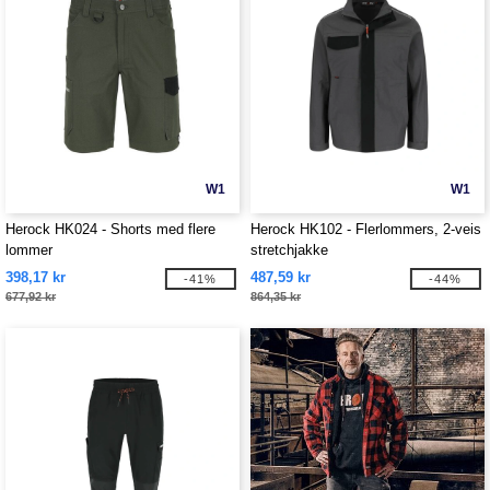
W1
W1
Herock HK024 - Shorts med flere
Herock HK102 - Flerlommers, 2-veis
lommer
stretchjakke
398,17 kr
487,59 kr
-41%
-44%
677,92 kr
864,35 kr