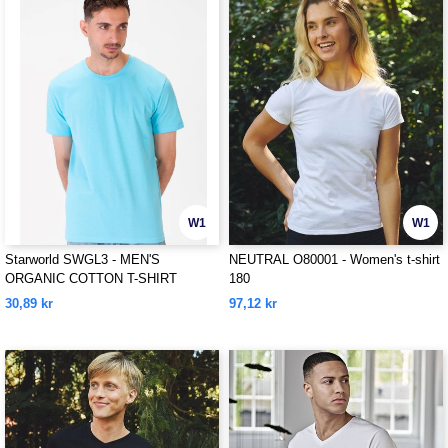
W1
W1
Starworld SWGL3 - MEN'S
NEUTRAL O80001 - Women's t-shirt
ORGANIC COTTON T-SHIRT
180
30,89 kr
97,12 kr