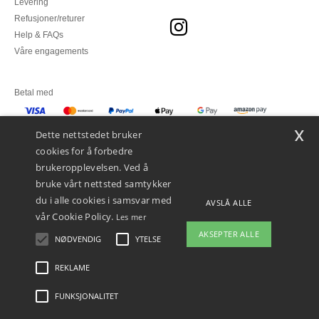
Levering
Refusjoner/returer
Help & FAQs
Våre engagements
Betal med
x
Vi sender med
Dette nettstedet bruker
cookies for å forbedre
brukeropplevelsen. Ved å
bruke vårt nettsted samtykker
du i alle cookies i samsvar med
AVSLÅ ALLE
vår Cookie Policy.
Les mer
AKSEPTER ALLE
NØDVENDIG
YTELSE
👋
Hei
Hvis du har spørsmål eller
REKLAME
Juridiske merknader
-
personvernerklæring
-
Vilkår og betingelser
-
Generelle
bekymringer, kan du kontakte oss
kontraktsbetingelser
-
Retningslinjer for informasjonskapsler
-
Site Map
Copyright
når som helst. Chatboten vår er her
2026 ntextil.no - Alle rettigheter forbeholdt
FUNKSJONALITET
for å hjelpe.