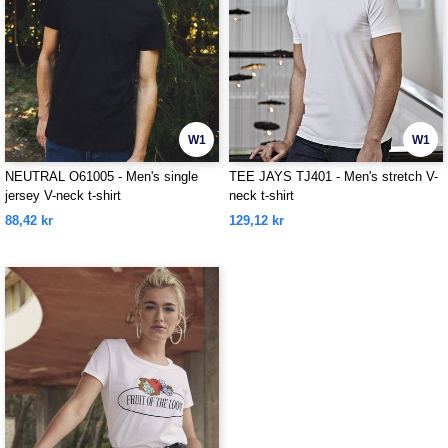
W1
W1
NEUTRAL O61005 - Men's single
TEE JAYS TJ401 - Men's stretch V-
jersey V-neck t-shirt
neck t-shirt
88,42 kr
129,12 kr