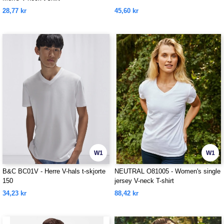
28,77 kr
45,60 kr
W1
W1
B&C BC01V - Herre V-hals t-skjorte
NEUTRAL O81005 - Women's single
150
jersey V-neck T-shirt
34,23 kr
88,42 kr