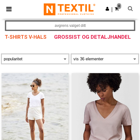
×
Ntextil-app
0
Last ned app
|
Bedre priser i appen!
avgrens valget ditt
GROSSIST OG DETALJHANDEL
T-SHIRTS V-HALS