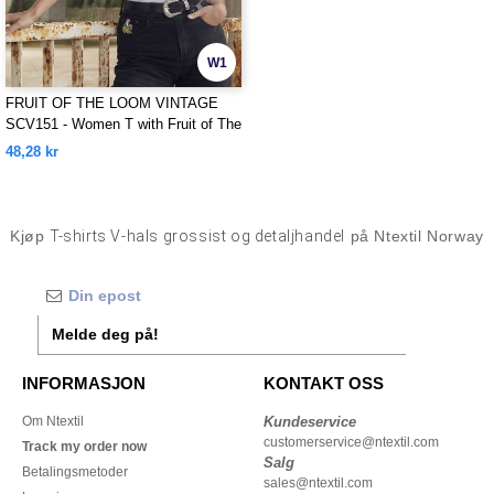
W1
FRUIT OF THE LOOM VINTAGE
SCV151 - Women T with Fruit of The
Loom logo printed on it
48,28 kr
Kjøp
T-shirts V-hals grossist og detaljhandel
på Ntextil Norway
Melde deg på!
INFORMASJON
KONTAKT OSS
Om Ntextil
Kundeservice
customerservice@ntextil.com
Track my order now
Salg
Betalingsmetoder
sales@ntextil.com