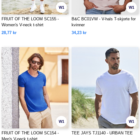
W1
W1
FRUIT OF THE LOOM SC155 -
B&C BC01VW - V-hals T-skjorte for
Women's V-neck t-shirt
kvinner
28,77 kr
34,23 kr
W1
W1
FRUIT OF THE LOOM SC154 -
TEE JAYS TJ1140 - URBAN TEE
Men's V-neck t-shirt