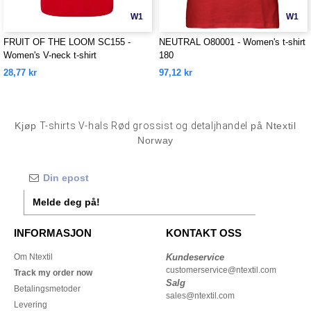
W1
W1
FRUIT OF THE LOOM SC155 -
NEUTRAL O80001 - Women's t-shirt
Women's V-neck t-shirt
180
28,77 kr
97,12 kr
Kjøp
T-shirts V-hals Rød grossist og detaljhandel
på Ntextil
Norway
Melde deg på!
INFORMASJON
KONTAKT OSS
Om Ntextil
Kundeservice
customerservice@ntextil.com
Track my order now
Salg
Betalingsmetoder
sales@ntextil.com
Levering