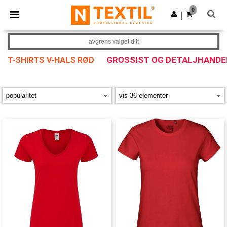
×
Ntextil-app
0
Last ned app
|
Bedre priser i appen!
avgrens valget ditt
GROSSIST OG DETALJHANDE
T-SHIRTS V-HALS RØD