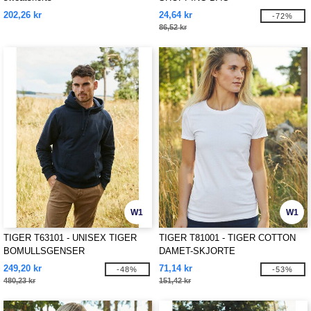
202,26 kr
24,64 kr
-72%
86,52 kr
W1
W1
TIGER T63101 - UNISEX TIGER
TIGER T81001 - TIGER COTTON
BOMULLSGENSER
DAMET-SKJORTE
249,20 kr
71,14 kr
-48%
-53%
480,23 kr
151,42 kr