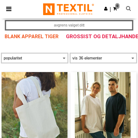
×
Ntextil-app
0
Last ned app
|
Bedre priser i appen!
avgrens valget ditt
GROSSIST OG DETALJHAND
BLANK APPAREL TIGER