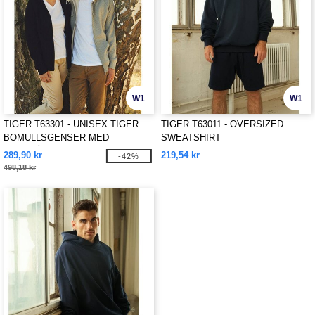
W1
W1
TIGER T63301 - UNISEX TIGER
TIGER T63011 - OVERSIZED
BOMULLSGENSER MED
SWEATSHIRT
GLIDELÅS
289,90 kr
219,54 kr
-42%
498,18 kr