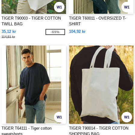
W1
W1
TIGER T90003 - TIGER COTTON
TIGER T60011 - OVERSIZED T-
TWILL BAG
SHIRT
35,12 kr
104,92 kr
-69%
114,51 kr
W1
W1
TIGER T64111 - Tiger cotton
TIGER T90014 - TIGER COTTON
sweatshorts
SHOPPING BAG