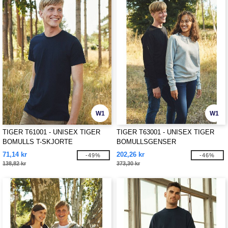
W1
W1
TIGER T61001 - UNISEX TIGER
TIGER T63001 - UNISEX TIGER
BOMULLS T-SKJORTE
BOMULLSGENSER
71,14 kr
202,26 kr
-49%
-46%
138,82 kr
373,30 kr