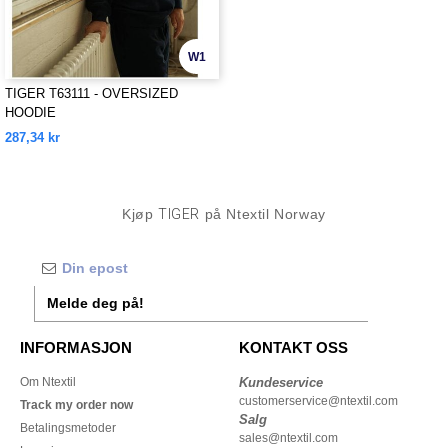
W1
TIGER T63111 - OVERSIZED
HOODIE
287,34 kr
Kjøp
TIGER
på Ntextil Norway
Melde deg på!
INFORMASJON
KONTAKT OSS
Om Ntextil
Kundeservice
customerservice@ntextil.com
Track my order now
Salg
Betalingsmetoder
sales@ntextil.com