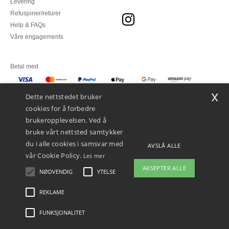
Levering
Refusjoner/returer
Help & FAQs
Våre engagements
Betal med
x
Vi sender med
Dette nettstedet bruker
cookies for å forbedre
brukeropplevelsen. Ved å
bruke vårt nettsted samtykker
du i alle cookies i samsvar med
AVSLÅ ALLE
vår Cookie Policy.
Les mer
AKSEPTER ALLE
NØDVENDIG
YTELSE
REKLAME
Juridiske merknader
-
personvernerklæring
-
Vilkår og betingelser
-
Generelle
kontraktsbetingelser
-
Retningslinjer for informasjonskapsler
-
Site Map
Copyright
2026 ntextil.no - Alle rettigheter forbeholdt
FUNKSJONALITET