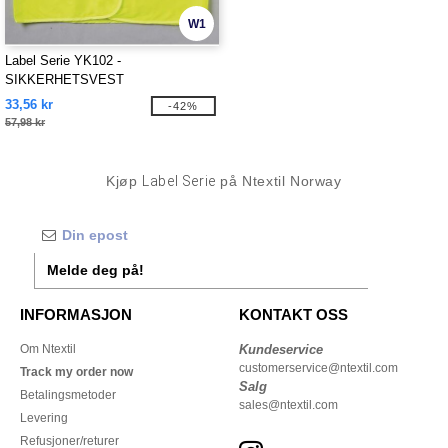
W1
Label Serie YK102 -
SIKKERHETSVEST
33,56 kr
-42%
57,98 kr
Kjøp
Label Serie
på Ntextil Norway
Melde deg på!
INFORMASJON
KONTAKT OSS
Om Ntextil
Kundeservice
customerservice@ntextil.com
Track my order now
Salg
Betalingsmetoder
sales@ntextil.com
Levering
Refusjoner/returer