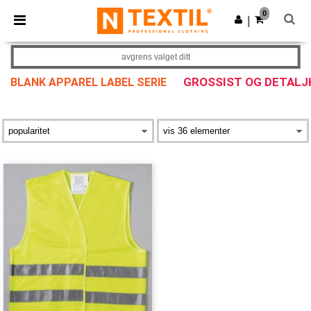
×
Ntextil-app
0
Last ned app
|
Bedre priser i appen!
avgrens valget ditt
GROSSIST OG DETAL
BLANK APPAREL LABEL SERIE