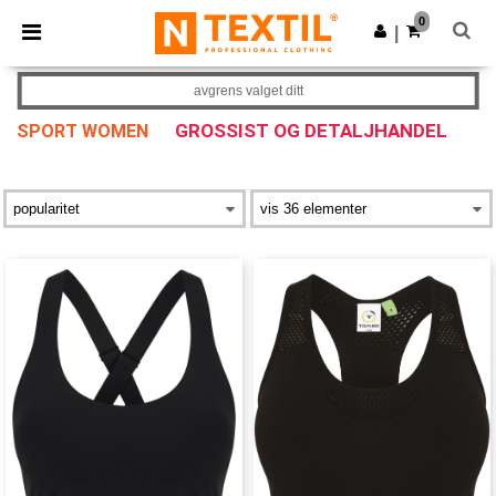
×
Ntextil-app
0
Last ned app
|
Bedre priser i appen!
avgrens valget ditt
GROSSIST OG DETALJHANDEL
SPORT WOMEN