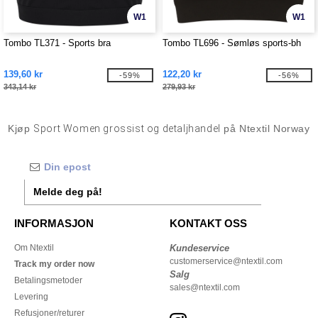
W1
W1
Tombo TL371 - Sports bra
Tombo TL696 - Sømløs sports-bh
139,60 kr
122,20 kr
-59%
-56%
343,14 kr
279,93 kr
Kjøp
Sport Women grossist og detaljhandel
på Ntextil Norway
Melde deg på!
INFORMASJON
KONTAKT OSS
Om Ntextil
Kundeservice
customerservice@ntextil.com
Track my order now
Salg
Betalingsmetoder
sales@ntextil.com
Levering
Refusjoner/returer