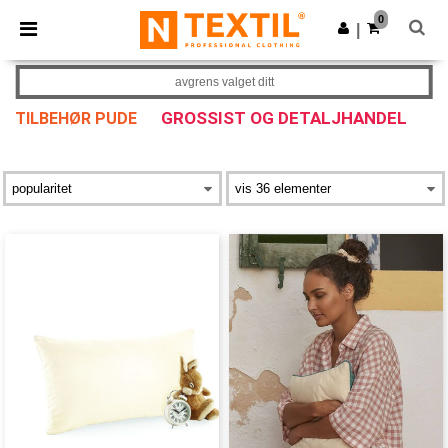
×
Ntextil-app
0
Last ned app
|
Bedre priser i appen!
avgrens valget ditt
GROSSIST OG DETALJHANDEL
TILBEHØR PUDE