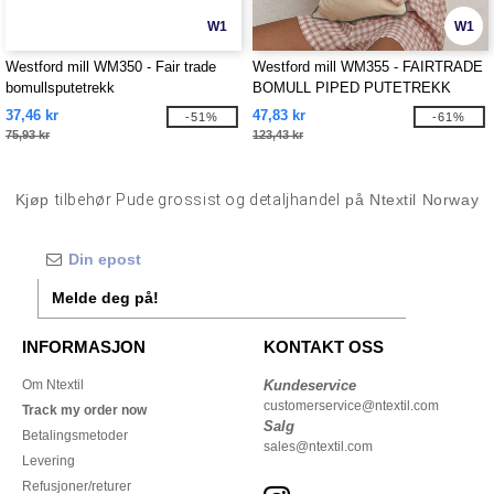
W1
W1
Westford mill WM350 - Fair trade
Westford mill WM355 - FAIRTRADE
bomullsputetrekk
BOMULL PIPED PUTETREKK
37,46 kr
47,83 kr
-51%
-61%
75,93 kr
123,43 kr
Kjøp
tilbehør Pude grossist og detaljhandel
på Ntextil Norway
Melde deg på!
INFORMASJON
KONTAKT OSS
Om Ntextil
Kundeservice
customerservice@ntextil.com
Track my order now
Salg
Betalingsmetoder
sales@ntextil.com
Levering
Refusjoner/returer