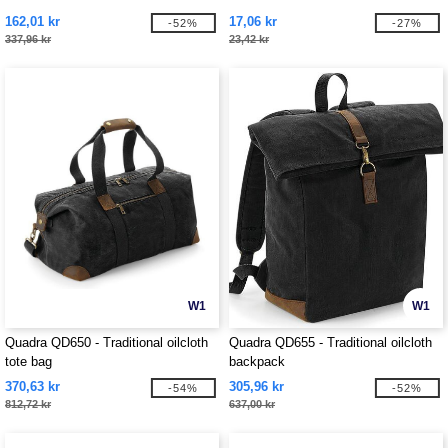
162,01 kr
17,06 kr
-52%
-27%
337,96 kr
23,42 kr
W1
W1
Quadra QD650 - Traditional oilcloth
Quadra QD655 - Traditional oilcloth
tote bag
backpack
370,63 kr
305,96 kr
-54%
-52%
812,72 kr
637,00 kr