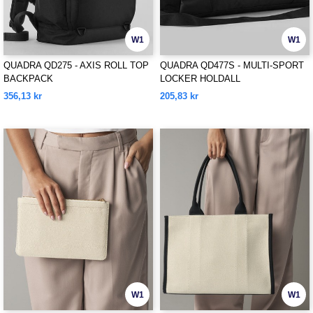
W1
W1
QUADRA QD275 - AXIS ROLL TOP
QUADRA QD477S - MULTI-SPORT
BACKPACK
LOCKER HOLDALL
356,13 kr
205,83 kr
W1
W1