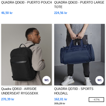
QUADRA QD630 - PUERTO POUCH
QUADRA QD633 - PUERTO LARGE
TOTE
46,50 kr
224,56 kr
W1
W1
Quadra QD810 - AIRSIDE
QUADRA QD70D - SPORTS
UNDERSEAT RYGGSEKK
HOLDALL
270,39 kr
162,01 kr
-47%
305,29 kr