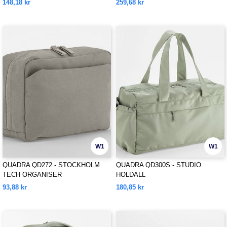
148,18 kr
259,68 kr
W1
W1
QUADRA QD272 - STOCKHOLM
QUADRA QD300S - STUDIO
TECH ORGANISER
HOLDALL
93,88 kr
180,85 kr