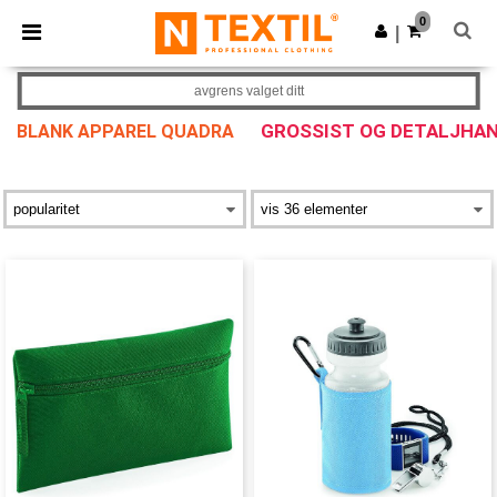
×
Ntextil-app
0
Last ned app
|
Bedre priser i appen!
avgrens valget ditt
GROSSIST OG DETALJHA
BLANK APPAREL QUADRA