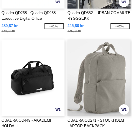
W1
W1
Quadra QD268 - Quadra QD268 -
Quadra QD552 - URBAN COMMUTE
Executive Digital Office
RYGGSEKK
280,87 kr
245,86 kr
-41%
-42%
474,32 kr
426,93 kr
W1
W1
QUADRA QD449 - AKADEMI
QUADRA QD271 - STOCKHOLM
HOLDALL
LAPTOP BACKPACK