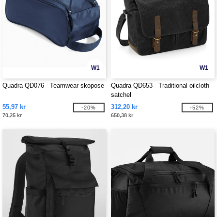
W1
W1
Quadra QD076 - Teamwear skopose
Quadra QD653 - Traditional oilcloth
satchel
55,97 kr
312,20 kr
-20%
-52%
70,25 kr
650,38 kr