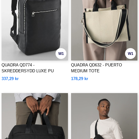
W1
W1
QUADRA QD774 -
QUADRA QD632 - PUERTO
SKREDDERSYDD LUXE PU
MEDIUM TOTE
RYGGSEKK
337,29 kr
178,29 kr