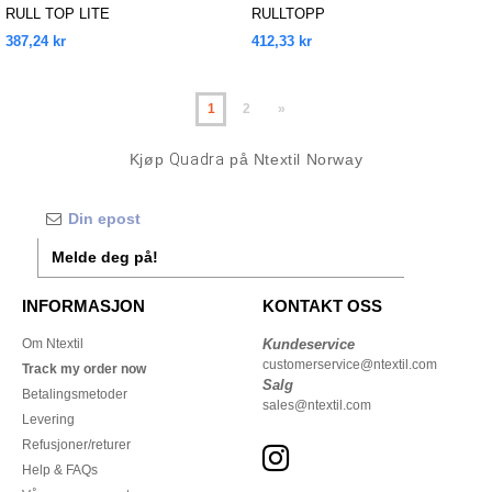
RULL TOP LITE
RULLTOPP
387,24 kr
412,33 kr
1
2
»
Kjøp
Quadra
på Ntextil Norway
Melde deg på!
INFORMASJON
KONTAKT OSS
Om Ntextil
Kundeservice
customerservice@ntextil.com
Track my order now
Salg
Betalingsmetoder
sales@ntextil.com
Levering
Refusjoner/returer
Help & FAQs