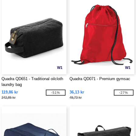
W1
W1
Quadra QD651 - Traditional oilcloth
Quadra QD071 - Premium gymsac
laundry bag
119,86 kr
36,13 kr
-51%
-27%
242,85 kr
49,73 kr