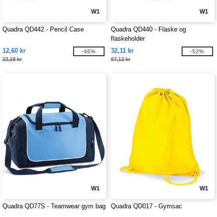
W1
W1
Quadra QD442 - Pencil Case
Quadra QD440 - Flaske og
flaskeholder
12,60 kr
32,11 kr
-46%
-52%
23,19 kr
67,12 kr
W1
W1
Quadra QD77S - Teamwear gym bag
Quadra QD017 - Gymsac