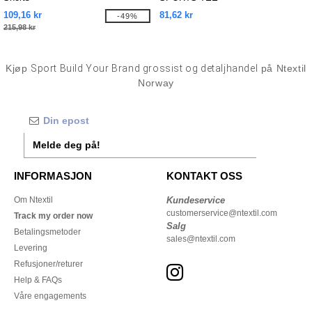
109,16 kr
81,62 kr
-49%
215,98 kr
Kjøp
Sport Build Your Brand grossist og detaljhandel
på Ntextil
Norway
Melde deg på!
INFORMASJON
KONTAKT OSS
Om Ntextil
Kundeservice
customerservice@ntextil.com
Track my order now
Salg
Betalingsmetoder
sales@ntextil.com
Levering
Refusjoner/returer
Help & FAQs
Våre engagements