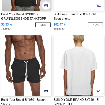
W1
W1
Build Your Brand BYB011 -
Build Your Brand BY080 - Light
GRUNNLEGGENDE TANKTOPP
Sport shorts
30,33 kr
102,47 kr
-58%
-49%
72,59 kr
202,60 kr
W1
W1
Build Your Brand BY050 - Beach
BUILD YOUR BRAND BY249 - E
Shorts
SPORTS TEE