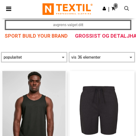
×
Ntextil-app
0
Last ned app
|
Bedre priser i appen!
avgrens valget ditt
GROSSIST OG DETALJH
SPORT BUILD YOUR BRAND