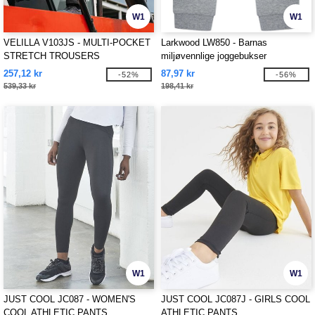
W1
W1
VELILLA V103JS - MULTI-POCKET
Larkwood LW850 - Barnas
STRETCH TROUSERS
miljøvennlige joggebukser
257,12 kr
87,97 kr
-52%
-56%
539,33 kr
198,41 kr
W1
W1
JUST COOL JC087 - WOMEN'S
JUST COOL JC087J - GIRLS COOL
COOL ATHLETIC PANTS
ATHLETIC PANTS