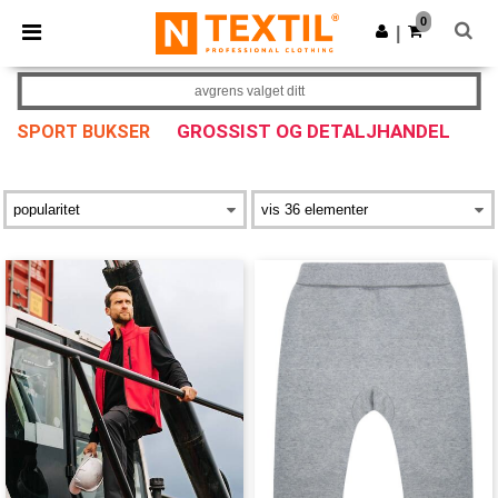
×
Ntextil-app
0
Last ned app
|
Bedre priser i appen!
avgrens valget ditt
GROSSIST OG DETALJHANDEL
SPORT BUKSER