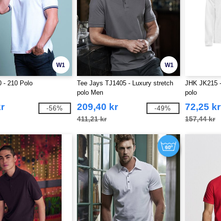
W1
W1
 - 210 Polo
Tee Jays TJ1405 - Luxury stretch
JHK JK215 -
polo Men
polo
r
209,40 kr
72,25 kr
-56%
-49%
411,21 kr
157,44 kr