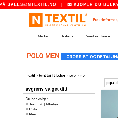
NTEXTIL.NO
|
KJØPER DU BULK? BE OSS OM
Fraktinformas
Merker
T-shirts
Sved og fleece
POLO MEN
GROSSIST OG DETALJH
>
>
>
ntextil
tomt tøj | tilbehør
polo
men
avgrens valget ditt
Du har valgt :
Tomt tøj | tilbehør
Polo
Men