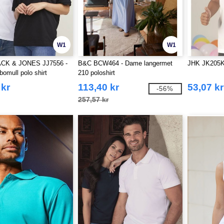
W1
W1
ACK & JONES JJ7556 -
B&C BCW464 - Dame langermet
JHK JK205K -
bomull polo shirt
210 poloshirt
 kr
113,40 kr
53,07 kr
-56%
257,57 kr