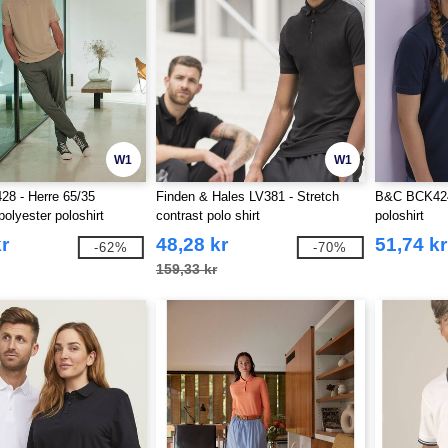
W1
W1
8 - Herre 65/35
Finden & Hales LV381 - Stretch
B&C BCK424 
 polyester poloshirt
contrast polo shirt
poloshirt
r
48,28 kr
51,74 kr
-62%
-70%
159,33 kr