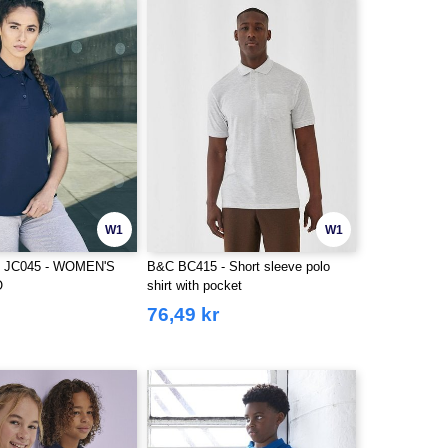
W1
W1
 JC045 - WOMEN'S
B&C BC415 - Short sleeve polo
O
shirt with pocket
76,49 kr