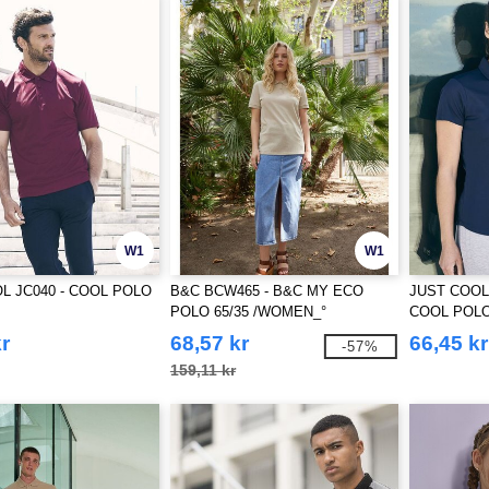
W1
W1
L JC040 - COOL POLO
B&C BCW465 - B&C MY ECO
JUST COOL
POLO 65/35 /WOMEN_°
COOL POL
r
68,57 kr
66,45 kr
-57%
159,11 kr