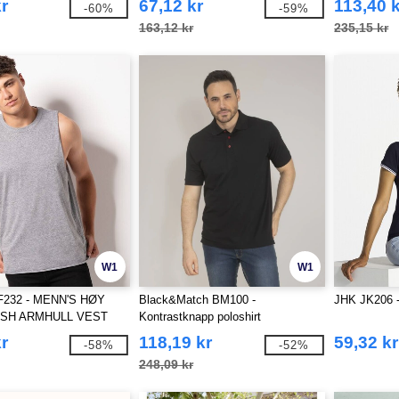
r
67,12 kr
113,40 
-60%
-59%
163,12 kr
235,15 kr
W1
W1
F232 - MENN'S HØY
Black&Match BM100 -
JHK JK206 -
ASH ARMHULL VEST
Kontrastknapp poloshirt
r
118,19 kr
59,32 kr
-58%
-52%
248,09 kr