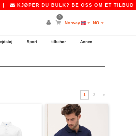
R DU BULK? BE OSS OM ET TILBUD PÅ
SALES@
0
Norway
NO
ejdstøj
Sport
tilbehør
Annen
1
2
»