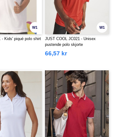
W1
W1
 Kids' piqué polo shirt
JUST COOL JC021 - Unisex
pustende polo skjorte
66,57 kr