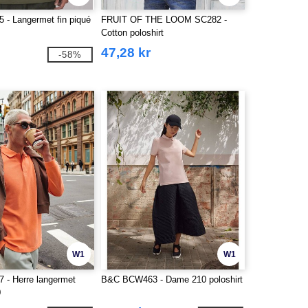
- Langermet fin piqué
FRUIT OF THE LOOM SC282 -
Cotton poloshirt
47,28 kr
-58%
W1
W1
- Herre langermet
B&C BCW463 - Dame 210 poloshirt
0