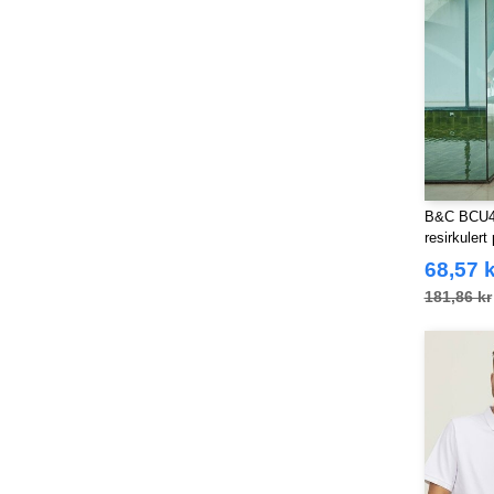
B&C BCU42
resirkulert
68,57 k
181,86 kr