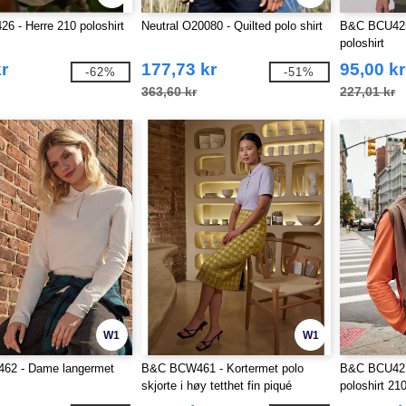
 - Herre 210 poloshirt
Neutral O20080 - Quilted polo shirt
B&C BCU425 
poloshirt
r
177,73 kr
95,00 kr
-62%
-51%
363,60 kr
227,01 kr
W1
W1
2 - Dame langermet
B&C BCW461 - Kortermet polo
B&C BCU427 
skjorte i høy tetthet fin piqué
poloshirt 21