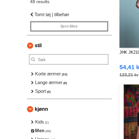
48 results.
Tomt tøj | tilbehør
fjern filtre
stil
JHK JK210
54,41 k
Korte ærmer
123,21 kr
(24)
Lange ærmer
(8)
Sport
(4)
kjønn
Kids
(1)
Men
(48)