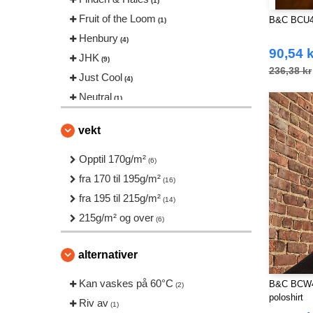
(1)
Fruit of the Loom
B&C BCU426
(1)
Henbury
(4)
90,54 k
JHK
(9)
236,38 kr
Just Cool
(4)
Neutral
(1)
Produkt JACK & JONES
(1)
vekt
Result
(1)
SF Men
Opptil 170g/m²
(1)
(6)
Stedman
fra 170 til 195g/m²
(3)
(16)
Tee Jays
fra 195 til 215g/m²
(3)
(14)
VELILLA
215g/m² og over
(1)
(6)
VESTI
(2)
alternativer
Kan vaskes på 60°C
B&C BCW46
(2)
poloshirt
Riv av
(1)