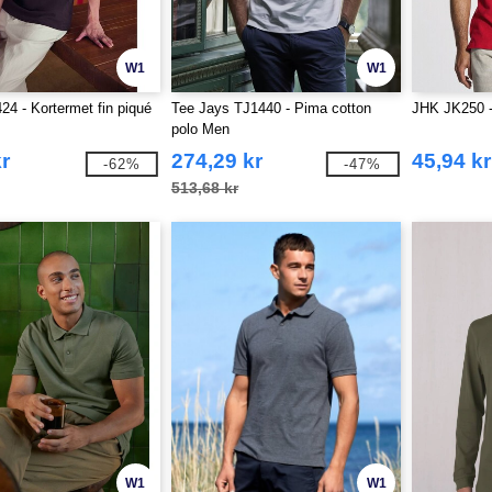
W1
W1
 - Kortermet fin piqué
Tee Jays TJ1440 - Pima cotton
JHK JK250 -
polo Men
r
274,29 kr
45,94 kr
-62%
-47%
513,68 kr
W1
W1