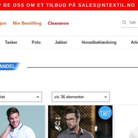
 ET TILBUD PÅ
SALES@NTEXTIL.NO
|
KJØPE
jon
Min Bestilling
Clearance
Tasker
Polo
Jakker
Hovedbeklædning
Arb
ANDEL