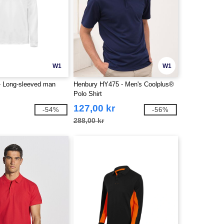
W1
W1
 Long-sleeved man
Henbury HY475 - Men's Coolplus®
Polo Shirt
127,00 kr
-54%
-56%
288,00 kr