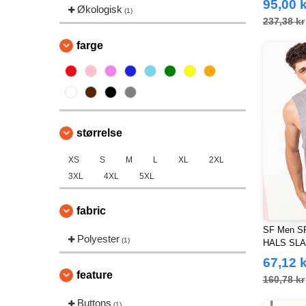
95,00 k
Økologisk
(1)
237,38 kr
farge
størrelse
XS
S
M
L
XL
2XL
3XL
4XL
5XL
fabric
SF Men S
Polyester
(1)
HALS SL
67,12 k
feature
160,78 kr
Buttons
(1)