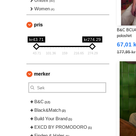
Unisex
(40)
Women
(4)
pris
B&C BCU424
poloshirt
kr43.71
kr274.29
67,01 k
177,95 kr
43.71
101.36
159
216.65
274.29
merker
B&C
(12)
Black&Match
(2)
Build Your Brand
(1)
EXCD BY PROMODORO
(1)
Finden & Hales