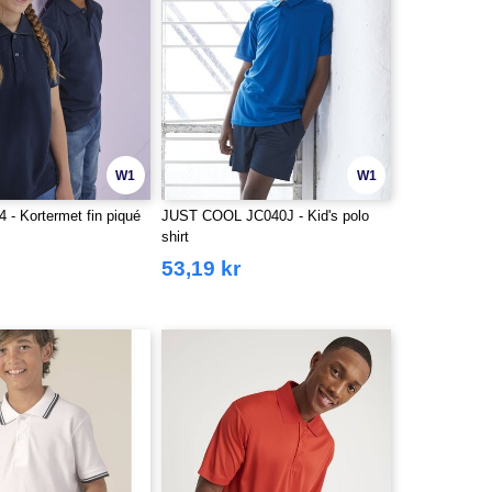
W1
W1
- Kortermet fin piqué
JUST COOL JC040J - Kid's polo
shirt
53,19 kr