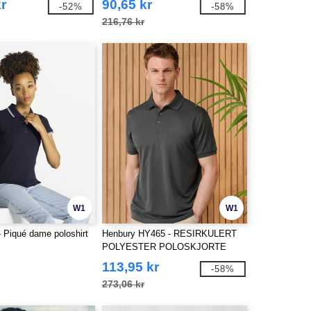
kr
90,65 kr
-52%
-58%
216,76 kr
W1
W1
 Piqué dame poloshirt
Henbury HY465 - RESIRKULERT
POLYESTER POLOSKJORTE
113,95 kr
-58%
273,06 kr