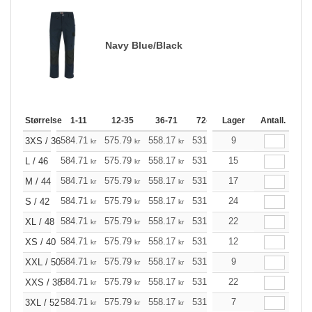
Navy Blue/Black
Størrelse
1-11
12-35
36-71
72-143
Lager
144-287
Antall.
288 +
584.71
575.79
558.17
531.52
9
504.98
491.72
3XS / 36
kr
kr
kr
kr
kr
584.71
575.79
558.17
531.52
15
504.98
491.72
L / 46
kr
kr
kr
kr
kr
584.71
575.79
558.17
531.52
17
504.98
491.72
M / 44
kr
kr
kr
kr
kr
584.71
575.79
558.17
531.52
24
504.98
491.72
S / 42
kr
kr
kr
kr
kr
584.71
575.79
558.17
531.52
22
504.98
491.72
XL / 48
kr
kr
kr
kr
kr
584.71
575.79
558.17
531.52
12
504.98
491.72
XS / 40
kr
kr
kr
kr
kr
584.71
575.79
558.17
531.52
9
504.98
491.72
XXL / 50
kr
kr
kr
kr
kr
584.71
575.79
558.17
531.52
22
504.98
491.72
XXS / 38
kr
kr
kr
kr
kr
584.71
575.79
558.17
531.52
7
504.98
491.72
3XL / 52
kr
kr
kr
kr
kr