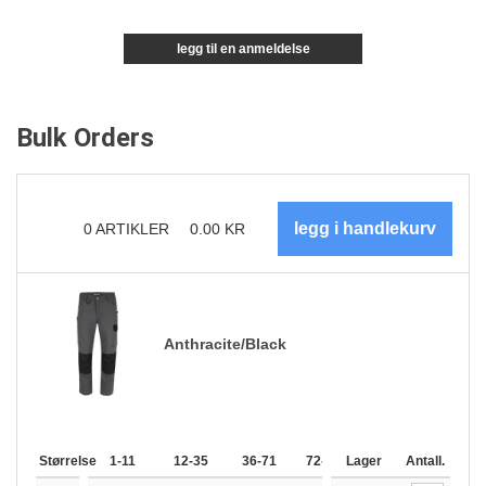
legg til en anmeldelse
Bulk Orders
0
ARTIKLER
0.00
KR
Anthracite/Black
Størrelse
1-11
12-35
36-71
72-143
Lager
144-287
Antall.
288 +