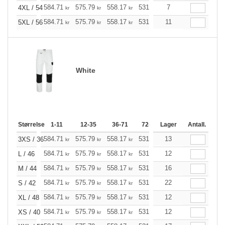
584.71
575.79
558.17
531.52
7
504.98
491.72
4XL / 54
kr
kr
kr
kr
kr
584.71
575.79
558.17
531.52
11
504.98
491.72
5XL / 56
kr
kr
kr
kr
kr
White
Størrelse
1-11
12-35
36-71
72-143
Lager
144-287
Antall.
288 +
584.71
575.79
558.17
531.52
13
504.98
491.72
3XS / 36
kr
kr
kr
kr
kr
584.71
575.79
558.17
531.52
12
504.98
491.72
L / 46
kr
kr
kr
kr
kr
584.71
575.79
558.17
531.52
16
504.98
491.72
M / 44
kr
kr
kr
kr
kr
584.71
575.79
558.17
531.52
22
504.98
491.72
S / 42
kr
kr
kr
kr
kr
584.71
575.79
558.17
531.52
12
504.98
491.72
XL / 48
kr
kr
kr
kr
kr
584.71
575.79
558.17
531.52
12
504.98
491.72
XS / 40
kr
kr
kr
kr
kr