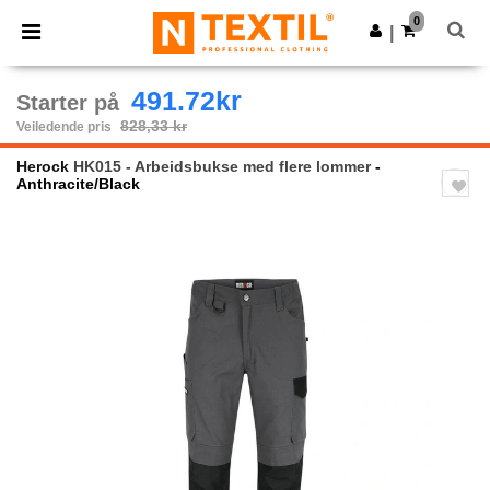
×
Ntextil-app
0
Last ned app
|
Bedre priser i appen!
491.72kr
Starter på
828,33 kr
Veiledende pris
Herock
HK015 - Arbeidsbukse med flere lommer
-
Anthracite/Black
Previous
Next