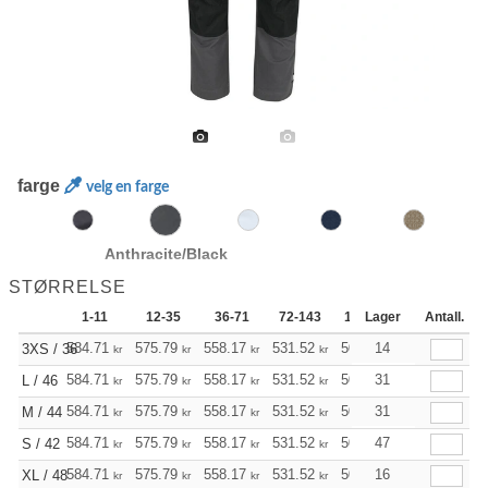
farge
velg en farge
Anthracite/Black
STØRRELSE
1-11
12-35
36-71
72-143
144-287
Lager
288 +
Antall.
584.71
575.79
558.17
531.52
504.98
14
491.72
3XS / 36
kr
kr
kr
kr
kr
kr
584.71
575.79
558.17
531.52
504.98
31
491.72
L / 46
kr
kr
kr
kr
kr
kr
584.71
575.79
558.17
531.52
504.98
31
491.72
M / 44
kr
kr
kr
kr
kr
kr
584.71
575.79
558.17
531.52
504.98
47
491.72
S / 42
kr
kr
kr
kr
kr
kr
584.71
575.79
558.17
531.52
504.98
16
491.72
XL / 48
kr
kr
kr
kr
kr
kr