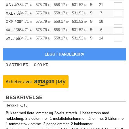
584.71
575.79
558.17
531.52
504.98
21
491.72
XS / 40
kr
kr
kr
kr
kr
kr
584.71
575.79
558.17
531.52
504.98
7
491.72
XXL / 50
kr
kr
kr
kr
kr
kr
584.71
575.79
558.17
531.52
504.98
18
491.72
XXS / 38
kr
kr
kr
kr
kr
kr
584.71
575.79
558.17
531.52
504.98
6
491.72
4XL / 54
kr
kr
kr
kr
kr
kr
584.71
575.79
558.17
531.52
504.98
14
491.72
5XL / 56
kr
kr
kr
kr
kr
kr
0
ARTIKLER
0.00
KR
BESKRIVELSE
Herock HK015
Bukser med flere lommer og 2-veis stretch. 1 beltestropp med
nøkkelring. 2 sidelommer. 1 mobiltelefonlomme i lårlomme. 2 lårlommer.
1 tommestokklomme. 2 pennelommer. 2 baklommer.