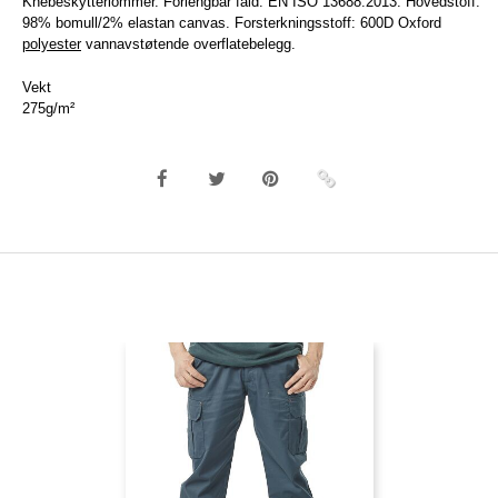
Knebeskytterlommer. Forlengbar fald. EN ISO 13688:2013. Hovedstoff:
98% bomull/2% elastan canvas. Forsterkningsstoff: 600D Oxford
polyester
vannavstøtende overflatebelegg.
Vekt
275g/m²