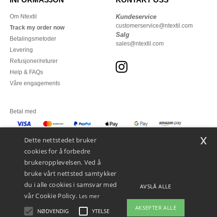
Om Ntextil
Kundeservice
customerservice@ntextil.com
Track my order now
Salg
Betalingsmetoder
sales@ntextil.com
Levering
Refusjoner/returer
Help & FAQs
Våre engagements
Betal med
x
Vi sender med
Dette nettstedet bruker
cookies for å forbedre
brukeropplevelsen. Ved å
bruke vårt nettsted samtykker
du i alle cookies i samsvar med
AVSLÅ ALLE
vår Cookie Policy.
Les mer
AKSEPTER ALLE
NØDVENDIG
YTELSE
👋
Hei