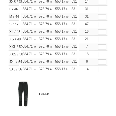
584.71
575.79
558.17
531.52
14
504.98
491.72
3XS / 36
kr
kr
kr
kr
kr
584.71
575.79
558.17
531.52
31
504.98
491.72
L / 46
kr
kr
kr
kr
kr
584.71
575.79
558.17
531.52
31
504.98
491.72
M / 44
kr
kr
kr
kr
kr
584.71
575.79
558.17
531.52
47
504.98
491.72
S / 42
kr
kr
kr
kr
kr
584.71
575.79
558.17
531.52
16
504.98
491.72
XL / 48
kr
kr
kr
kr
kr
584.71
575.79
558.17
531.52
21
504.98
491.72
XS / 40
kr
kr
kr
kr
kr
584.71
575.79
558.17
531.52
7
504.98
491.72
XXL / 50
kr
kr
kr
kr
kr
584.71
575.79
558.17
531.52
18
504.98
491.72
XXS / 38
kr
kr
kr
kr
kr
584.71
575.79
558.17
531.52
6
504.98
491.72
4XL / 54
kr
kr
kr
kr
kr
584.71
575.79
558.17
531.52
14
504.98
491.72
5XL / 56
kr
kr
kr
kr
kr
Black