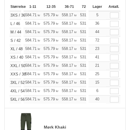
Størrelse
1-11
12-35
36-71
72-143
Lager
144-287
Antall.
288 +
584.71
575.79
558.17
531.52
5
504.98
491.72
3XS / 36
kr
kr
kr
kr
kr
584.71
575.79
558.17
531.52
36
504.98
491.72
L / 46
kr
kr
kr
kr
kr
584.71
575.79
558.17
531.52
44
504.98
491.72
M / 44
kr
kr
kr
kr
kr
584.71
575.79
558.17
531.52
72
504.98
491.72
S / 42
kr
kr
kr
kr
kr
584.71
575.79
558.17
531.52
23
504.98
491.72
XL / 48
kr
kr
kr
kr
kr
584.71
575.79
558.17
531.52
41
504.98
491.72
XS / 40
kr
kr
kr
kr
kr
584.71
575.79
558.17
531.52
21
504.98
491.72
XXL / 50
kr
kr
kr
kr
kr
584.71
575.79
558.17
531.52
25
504.98
491.72
XXS / 38
kr
kr
kr
kr
kr
584.71
575.79
558.17
531.52
15
504.98
491.72
3XL / 52
kr
kr
kr
kr
kr
584.71
575.79
558.17
531.52
6
504.98
491.72
4XL / 54
kr
kr
kr
kr
kr
584.71
575.79
558.17
531.52
40
504.98
491.72
5XL / 56
kr
kr
kr
kr
kr
Mørk Khaki