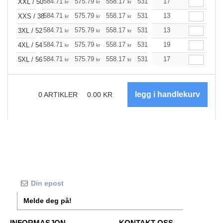
584.71
575.79
558.17
531.52
17
504.98
491.72
XXL / 50
kr
kr
kr
kr
kr
584.71
575.79
558.17
531.52
13
504.98
491.72
XXS / 38
kr
kr
kr
kr
kr
584.71
575.79
558.17
531.52
13
504.98
491.72
3XL / 52
kr
kr
kr
kr
kr
584.71
575.79
558.17
531.52
19
504.98
491.72
4XL / 54
kr
kr
kr
kr
kr
584.71
575.79
558.17
531.52
17
504.98
491.72
5XL / 56
kr
kr
kr
kr
kr
0
ARTIKLER
0.00
KR
Melde deg på!
INFORMASJON
KONTAKT OSS