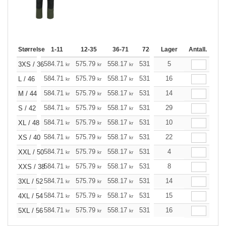
Størrelse
1-11
12-35
36-71
72-143
Lager
144-287
Antall.
288 +
584.71
575.79
558.17
531.52
5
504.98
491.72
3XS / 36
kr
kr
kr
kr
kr
584.71
575.79
558.17
531.52
16
504.98
491.72
L / 46
kr
kr
kr
kr
kr
584.71
575.79
558.17
531.52
14
504.98
491.72
M / 44
kr
kr
kr
kr
kr
584.71
575.79
558.17
531.52
29
504.98
491.72
S / 42
kr
kr
kr
kr
kr
584.71
575.79
558.17
531.52
10
504.98
491.72
XL / 48
kr
kr
kr
kr
kr
584.71
575.79
558.17
531.52
22
504.98
491.72
XS / 40
kr
kr
kr
kr
kr
584.71
575.79
558.17
531.52
4
504.98
491.72
XXL / 50
kr
kr
kr
kr
kr
584.71
575.79
558.17
531.52
8
504.98
491.72
XXS / 38
kr
kr
kr
kr
kr
584.71
575.79
558.17
531.52
14
504.98
491.72
3XL / 52
kr
kr
kr
kr
kr
584.71
575.79
558.17
531.52
15
504.98
491.72
4XL / 54
kr
kr
kr
kr
kr
584.71
575.79
558.17
531.52
16
504.98
491.72
5XL / 56
kr
kr
kr
kr
kr