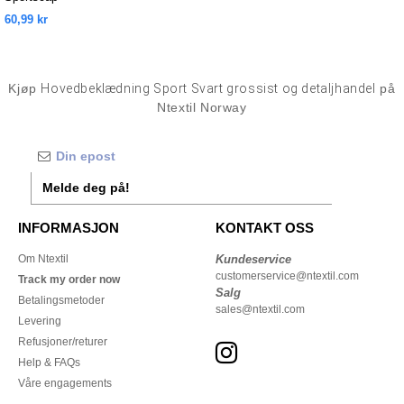
60,99 kr
Kjøp
Hovedbeklædning Sport Svart grossist og detaljhandel
på
Ntextil Norway
Melde deg på!
INFORMASJON
KONTAKT OSS
Om Ntextil
Kundeservice
customerservice@ntextil.com
Track my order now
Salg
Betalingsmetoder
sales@ntextil.com
Levering
Refusjoner/returer
Help & FAQs
Våre engagements