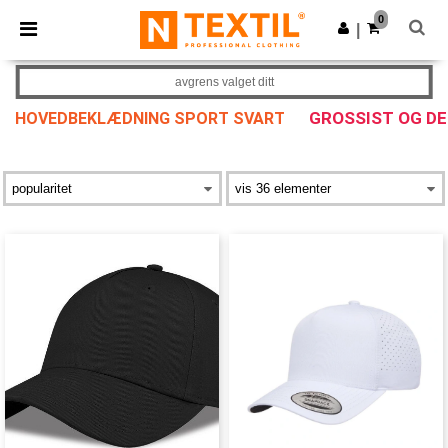
×
Ntextil-app
0
Last ned app
|
Bedre priser i appen!
avgrens valget ditt
GROSSIST OG D
HOVEDBEKLÆDNING SPORT SVART