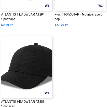
W1
W1
ATLANTIS HEADWEAR AT294 -
Flexfit FX5389AP - 5-panels sport
Sportcaps
cap
60,99 kr
137,70 kr
W1
ATLANTIS HEADWEAR AT286 -
Sportscap