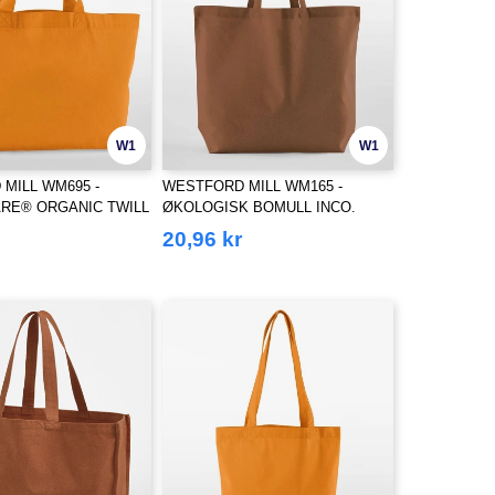
W1
W1
MILL WM695 -
WESTFORD MILL WM165 -
RE® ORGANIC TWILL
ØKOLOGISK BOMULL INCO.
MAXI BAG FOR LIFE
20,96 kr