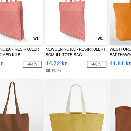
W1
W1
G110 - RESIRKULERT
NEWGEN NG100 - RESIRKULERT
WESTFORD 
 MED KILE
BOMULL TOTE BAG
EARTHAWA
SHOPPER
r
14,72 kr
41,81 kr
-64%
-60%
36,91 kr