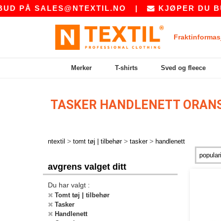
D PÅ
SALES@NTEXTIL.NO
|
KJØPER DU BULK
Fraktinformas
Merker
T-shirts
Sved og fleece
TASKER HANDLENETT ORAN
>
>
>
ntextil
tomt tøj | tilbehør
tasker
handlenett
avgrens valget ditt
Du har valgt :
Tomt tøj | tilbehør
Tasker
Handlenett