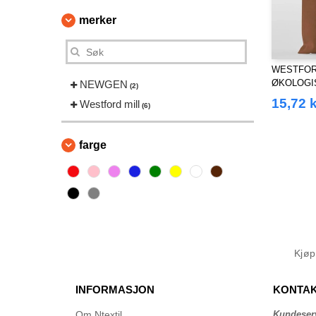
merker
WESTFORD
ØKOLOGI
NEWGEN
(2)
FOR LIFE
15,72 k
Westford mill
(6)
farge
Kjø
INFORMASJON
KONTAK
Om Ntextil
Kundeser