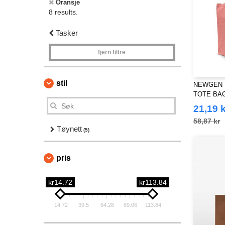
Oransje
8 results.
Tasker
fjern filtre
stil
NEWGEN N
TOTE BAG
21,19 k
58,87 kr
Tøynett
(5)
pris
kr14.72
kr113.84
14.72
39.5
64.28
89.06
113.84