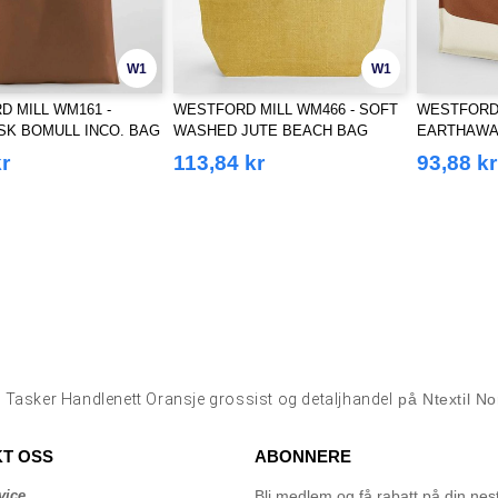
W1
W1
 MILL WM161 -
WESTFORD MILL WM466 - SOFT
WESTFORD 
SK BOMULL INCO. BAG
WASHED JUTE BEACH BAG
EARTHAWA
CONTRAST
r
113,84 kr
93,88 kr
p
Tasker Handlenett Oransje grossist og detaljhandel
på Ntextil N
T OSS
ABONNERE
vice
Bli medlem og få rabatt på din neste