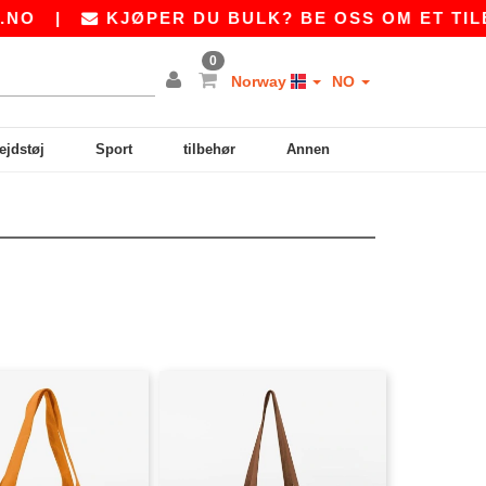
O
|
KJØPER DU BULK? BE OSS OM ET TILB
0
Norway
NO
ejdstøj
Sport
tilbehør
Annen