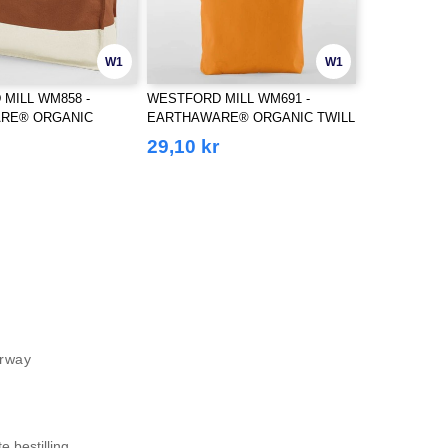
W1
W1
MILL WM858 -
WESTFORD MILL WM691 -
RE® ORGANIC
EARTHAWARE® ORGANIC TWILL
 SHOPPER
TOTE
29,10 kr
orway
 bestilling.