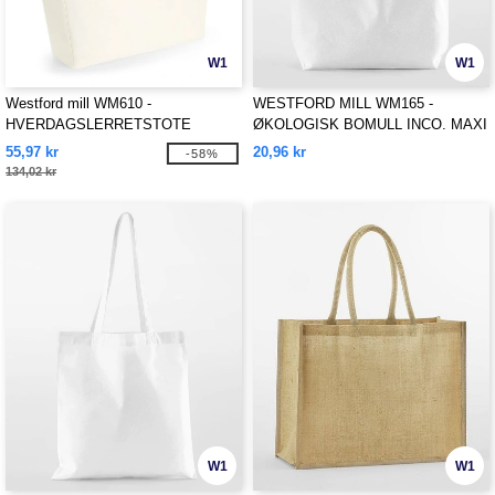
W1
W1
Westford mill WM610 -
WESTFORD MILL WM165 -
HVERDAGSLERRETSTOTE
ØKOLOGISK BOMULL INCO. MAXI
BAG FOR LIFE
55,97 kr
20,96 kr
-58%
134,02 kr
W1
W1