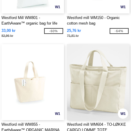
W1
W1
Westford Mill WM801 -
Westford mill WM150 - Organic
EarthAware™ organic bag for life
cotton mesh bag
33,00 kr
25,76 kr
-60%
-64%
82,96 kr
71,81 kr
W1
W1
Westford mill WM855 -
Westford mill WM604 - TO-LØKKE
EarthAware™ ORGANIC MARINA
CARGO LOMME TOTE