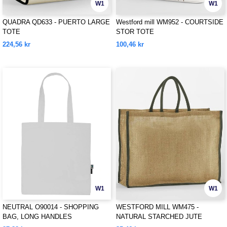
W1
W1
QUADRA QD633 - PUERTO LARGE
Westford mill WM952 - COURTSIDE
TOTE
STOR TOTE
224,56 kr
100,46 kr
W1
W1
NEUTRAL O90014 - SHOPPING
WESTFORD MILL WM475 -
BAG, LONG HANDLES
NATURAL STARCHED JUTE
MARKET SHOPPER