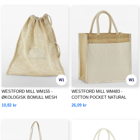
W1
W1
WESTFORD MILL WM155 -
WESTFORD MILL WM483 -
ØKOLOGISK BOMULL MESH
COTTON POCKET NATURAL
SACKS
STARCHED JUTE MIDI TOTE
10,82 kr
26,09 kr