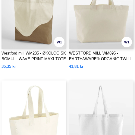
W1
W1
Westford mill WM235 - ØKOLOGISK
WESTFORD MILL WM695 -
BOMULL WAVE PRINT MAXI TOTE
EARTHAWARE® ORGANIC TWILL
SHOPPER
35,35 kr
41,81 kr