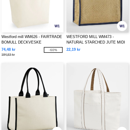
W1
W1
Westford mill WM626 - FAIRTRADE
WESTFORD MILL WM473 -
BOMULL DECKVESKE
NATURAL STARCHED JUTE MIDI
TOTE
74,48 kr
22,19 kr
-60%
184,53 kr