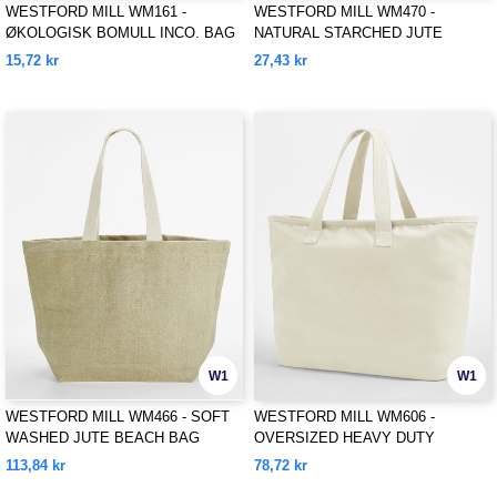
WESTFORD MILL WM161 -
WESTFORD MILL WM470 -
ØKOLOGISK BOMULL INCO. BAG
NATURAL STARCHED JUTE
FOR LIFE
CLASSIC SHOPPER
15,72 kr
27,43 kr
W1
W1
WESTFORD MILL WM466 - SOFT
WESTFORD MILL WM606 -
WASHED JUTE BEACH BAG
OVERSIZED HEAVY DUTY
CANVAS TOTE BAG
113,84 kr
78,72 kr