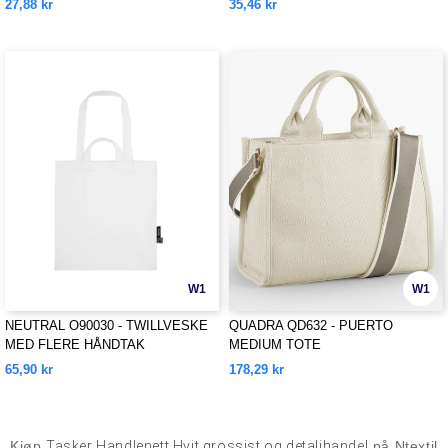
27,88 kr
35,46 kr
W1
W1
NEUTRAL O90030 - TWILLVESKE
QUADRA QD632 - PUERTO
MED FLERE HÅNDTAK
MEDIUM TOTE
65,90 kr
178,29 kr
Kjøp
Tasker Handlenett Hvit grossist og detaljhandel
på Ntextil