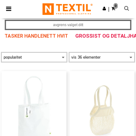
×
Ntextil-app
0
Last ned app
|
Bedre priser i appen!
avgrens valget ditt
GROSSIST OG DETALJH
TASKER HANDLENETT HVIT