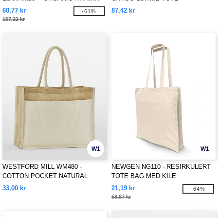
TOTE XL
60,77 kr
87,42 kr
-61%
157,22 kr
W1
W1
WESTFORD MILL WM480 -
NEWGEN NG110 - RESIRKULERT
COTTON POCKET NATURAL
TOTE BAG MED KILE
STARCHED JUTE SHOPPER
33,00 kr
21,19 kr
-64%
58,87 kr