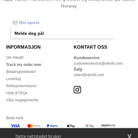
Norway
Melde deg på!
INFORMASJON
KONTAKT OSS
Om Ntextil
Kundeservice
customerservice@ntextil.com
Track my order now
Salg
Betalingsmetoder
sales@ntextil.com
Levering
Refusjoner/returer
Help & FAQs
Våre engagements
Betal med
x
Vi sender med
Dette nettstedet bruker