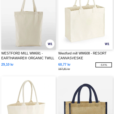
W1
W1
WESTFORD MILL WM691 -
Westford mill WM608 - RESORT
EARTHAWARE® ORGANIC TWILL
CANVASVESKE
TOTE
29,10 kr
60,77 kr
-64%
167,81 kr