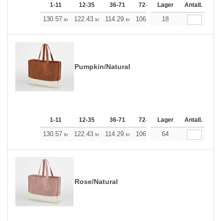
1-11
12-35
36-71
72-143
Lager
144-287
Antall.
288 +
130.57
122.43
114.29
106.15
18
98.01
93.88
kr
kr
kr
kr
kr
kr
Pumpkin/Natural
1-11
12-35
36-71
72-143
Lager
144-287
Antall.
288 +
130.57
122.43
114.29
106.15
64
98.01
93.88
kr
kr
kr
kr
kr
kr
Rose/Natural