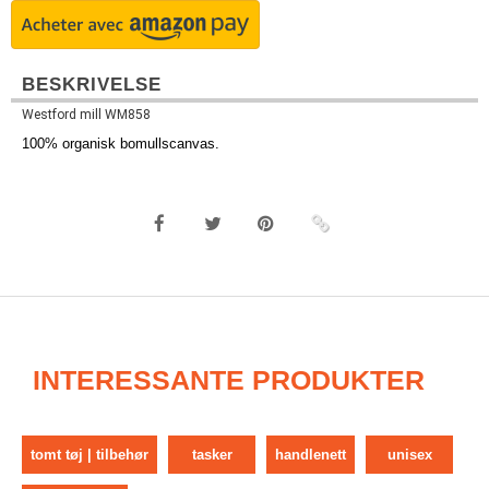
BESKRIVELSE
Westford mill WM858
100% organisk bomullscanvas.
INTERESSANTE PRODUKTER
tomt tøj | tilbehør
tasker
handlenett
unisex