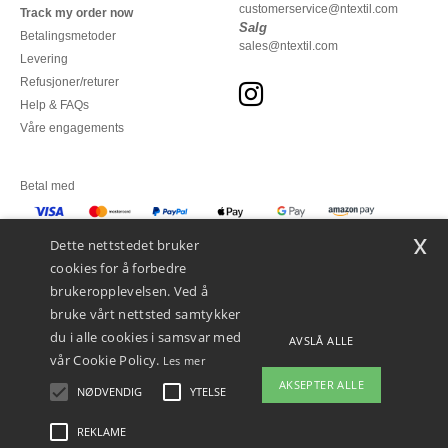
customerservice@ntextil.com
Track my order now
Salg
Betalingsmetoder
sales@ntextil.com
Levering
Refusjoner/returer
Help & FAQs
Våre engagements
Betal med
x
Vi sender med
Dette nettstedet bruker
cookies for å forbedre
brukeropplevelsen. Ved å
bruke vårt nettsted samtykker
du i alle cookies i samsvar med
AVSLÅ ALLE
vår Cookie Policy.
Les mer
AKSEPTER ALLE
NØDVENDIG
YTELSE
👋
Hei
Hvis du har spørsmål eller
REKLAME
Juridiske merknader
-
personvernerklæring
-
Vilkår og betingelser
-
Generelle
bekymringer, kan du kontakte oss