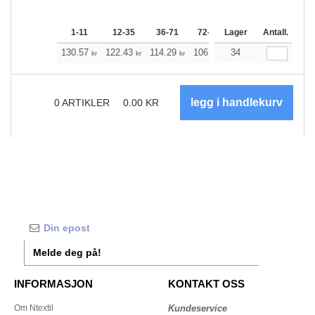
1-11
12-35
36-71
72-143
Lager
144-287
Antall.
288 +
130.57
122.43
114.29
106.15
34
98.01
93.88
kr
kr
kr
kr
kr
kr
0
ARTIKLER
0.00
KR
Melde deg på!
INFORMASJON
KONTAKT OSS
Om Ntextil
Kundeservice