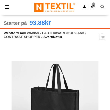
×
Ntextil-app
0
Last ned app
|
Bedre priser i appen!
93.88kr
Starter på
Westford mill
WM858 - EARTHAWARE® ORGANIC
CONTRAST SHOPPER
- Svart/Natur
Previous
Next