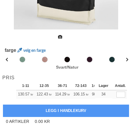
farge
velg en farge
Svart/Natur
PRIS
1-11
12-35
36-71
72-143
144-287
Lager
288 +
Antall.
Me
+
130.57
122.43
114.29
106.15
98.01
34
93.88
kr
kr
kr
kr
kr
kr
0
ARTIKLER
0.00
KR