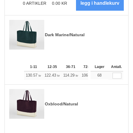
0
ARTIKLER
0.00
KR
Dark Marine/Natural
1-11
12-35
36-71
72-143
Lager
144-287
Antall.
288 +
130.57
122.43
114.29
106.15
68
98.01
93.88
kr
kr
kr
kr
kr
kr
Oxblood/Natural