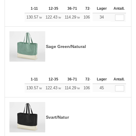
1-11
12-35
36-71
72-143
Lager
144-287
Antall.
288 +
130.57
122.43
114.29
106.15
34
98.01
93.88
kr
kr
kr
kr
kr
kr
Sage Green/Natural
1-11
12-35
36-71
72-143
Lager
144-287
Antall.
288 +
130.57
122.43
114.29
106.15
45
98.01
93.88
kr
kr
kr
kr
kr
kr
Svart/Natur