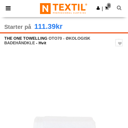
×
Ntextil-app
0
Last ned app
|
Bedre priser i appen!
111.39kr
Starter på
THE ONE TOWELLING
OTO70 - ØKOLOGISK
BADEHÅNDKLE
- Hvit
Previous
Next