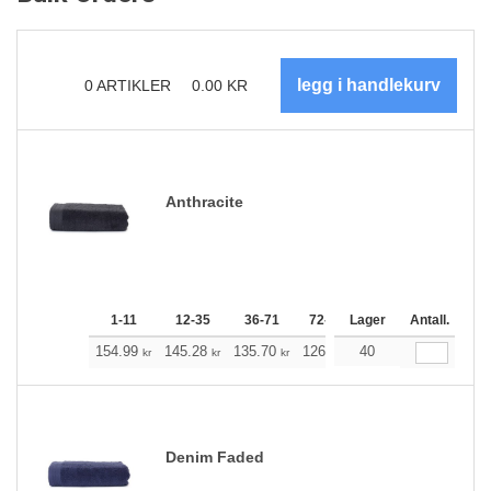
0
ARTIKLER
0.00
KR
Anthracite
1-11
12-35
36-71
72-143
Lager
144-287
Antall.
288 +
154.99
145.28
135.70
126.00
40
116.29
111.39
kr
kr
kr
kr
kr
k
Denim Faded