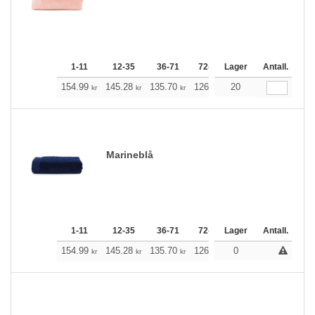
1-11
12-35
36-71
72-143
Lager
144-287
Antall.
288 +
154.99
145.28
135.70
126.00
20
116.29
111.39
kr
kr
kr
kr
kr
k
Marineblå
1-11
12-35
36-71
72-143
Lager
144-287
Antall.
288 +
154.99
145.28
135.70
126.00
0
116.29
111.39
kr
kr
kr
kr
kr
k