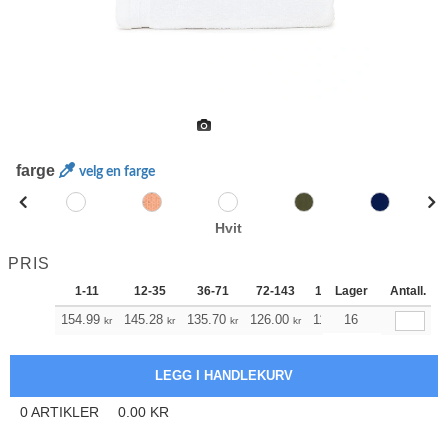
farge
velg en farge
Hvit
PRIS
1-11
12-35
36-71
72-143
144-287
Lager
288 +
Antall.
M
154.99
145.28
135.70
126.00
116.29
16
111.39
kr
kr
kr
kr
kr
kr
0
ARTIKLER
0.00
KR