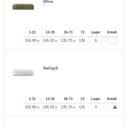
Olive
1-11
12-35
36-71
72-143
Lager
144-287
Antall.
288 +
154.99
145.28
135.70
126.00
6
116.29
111.39
kr
kr
kr
kr
kr
k
Sølvgrå
1-11
12-35
36-71
72-143
Lager
144-287
Antall.
288 +
154.99
145.28
135.70
126.00
0
116.29
111.39
kr
kr
kr
kr
kr
k