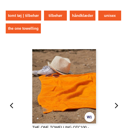
tomt tøj | tilbehør
tilbehør
håndklæder
unisex
the one towelling
W1
THE ONE TOWELLING OTC100 -