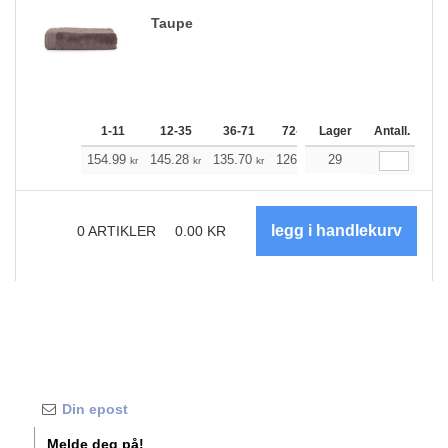
Taupe
1-11
12-35
36-71
72-143
Lager
144-287
Antall.
288 +
154.99
145.28
135.70
126.00
29
116.29
111.39
kr
kr
kr
kr
kr
k
0
ARTIKLER
0.00
KR
Melde deg på!