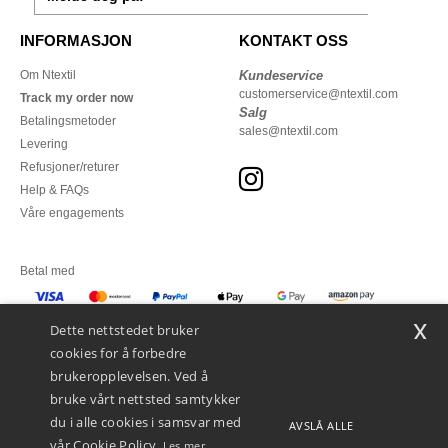
INFORMASJON
KONTAKT OSS
Om Ntextil
Kundeservice
customerservice@ntextil.com
Track my order now
Salg
Betalingsmetoder
sales@ntextil.com
Levering
Refusjoner/returer
Help & FAQs
Våre engagements
Betal med
x
Vi sender med
Dette nettstedet bruker
cookies for å forbedre
brukeropplevelsen. Ved å
bruke vårt nettsted samtykker
du i alle cookies i samsvar med
AVSLÅ ALLE
vår Cookie Policy.
Les mer