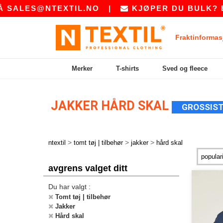
SALES@NTEXTIL.NO
|
KJØPER DU BULK? BE
Fraktinformas
Merker
T-shirts
Sved og fleece
JAKKER HÅRD SKAL
GROSSIST
>
>
>
ntextil
tomt tøj | tilbehør
jakker
hård skal
avgrens valget ditt
Du har valgt :
Tomt tøj | tilbehør
Jakker
Hård skal