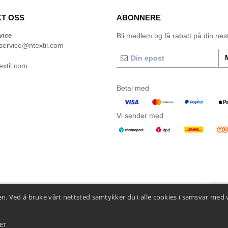
T OSS
ABONNERE
vice
Bli medlem og få rabatt på din neste
service@ntextil.com
xtil.com
Betal med
Vi sender med
n. Ved å bruke vårt nettsted samtykker du i alle cookies i samsvar med 
👋
He
Hvis d
Chatbo
ET
 betingelser
-
Generelle kontraktsbetingelser
-
Retningslinjer for informasjonskapsler
-
Site M