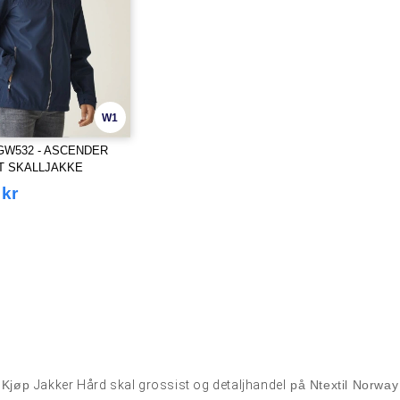
W1
RGW532 - ASCENDER
T SKALLJAKKE
 kr
Kjøp
Jakker Hård skal grossist og detaljhandel
på Ntextil Norway