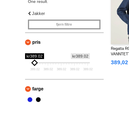
One result.
Jakker
fjern filtre
pris
Regatta 
VANNTET
kr389.02
kr389.02
389,02
389.02
389.02
389.02
389.02
389.02
farge