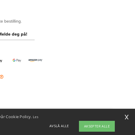
 bestilling.
Melde deg på!
x
vår Cookie Policy.
Les
i
u har spørsmål eller bekymringer, kan du kontakte oss når som helst.
AVSLÅ ALLE
AKSEPTER ALLE
ten vår er her for å hjelpe.
ap
Copyright 2026 ntextil.no - Alle rettigheter forbeholdt