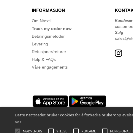
INFORMASJON
KONTAK
Om Ntextil
Kundeser
customer
Track my order now
Salg
Betalingsmetoder
sales@nte
Levering
Refusjoner/returer
Help & FAQs
Våre engagements
Dette nettstedet bruker cookies for å forbedre brukeropplevelse
mer
NØDVENDIG
YTELSE
REKLAME
FUNKSJONALIT
Juridiske merknader
-
personvernerklæring
-
Vilkår og