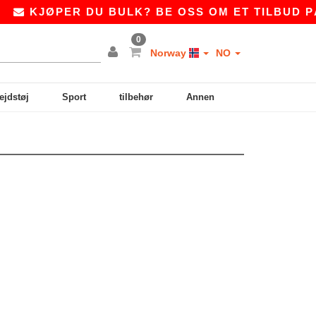
|
KJØPER DU BULK? BE OSS OM ET TILBUD P
0
Norway
NO
ejdstøj
Sport
tilbehør
Annen