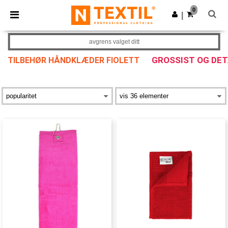
×
Ntextil-app
0
Last ned app
|
Bedre priser i appen!
avgrens valget ditt
GROSSIST OG DE
TILBEHØR HÅNDKLÆDER FIOLETT