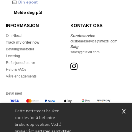
Melde deg på!
INFORMASJON
KONTAKT OSS
Om Ntextil
Kundeservice
customerservice@ntextil.com
Track my order now
Salg
Betalingsmetoder
sales@ntextil.com
Levering
Refusjoner/returer
Help & FAQs
Våre engagements
Betal med
x
Vi sender med
Dette nettstedet bruker
cookies for å forbedre
brukeropplevelsen. Ved å
bruke vårt nettsted samtykker