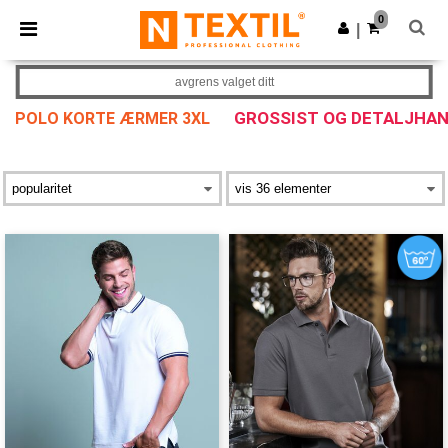
×
Ntextil-app
0
Last ned app
|
Bedre priser i appen!
avgrens valget ditt
GROSSIST OG DETALJHA
POLO KORTE ÆRMER 3XL