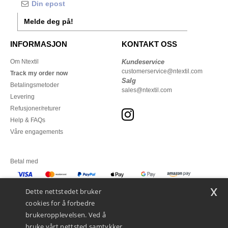
Melde deg på!
INFORMASJON
KONTAKT OSS
Om Ntextil
Kundeservice
customerservice@ntextil.com
Track my order now
Salg
Betalingsmetoder
sales@ntextil.com
Levering
Refusjoner/returer
Help & FAQs
Våre engagements
Betal med
x
Vi sender med
Dette nettstedet bruker
cookies for å forbedre
brukeropplevelsen. Ved å
bruke vårt nettsted samtykker