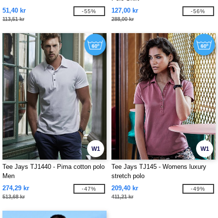
51,40 kr
127,00 kr
-55%
-56%
113,51 kr
288,00 kr
W1
W1
Tee Jays TJ1440 - Pima cotton polo
Tee Jays TJ145 - Womens luxury
Men
stretch polo
274,29 kr
209,40 kr
-47%
-49%
513,68 kr
411,21 kr