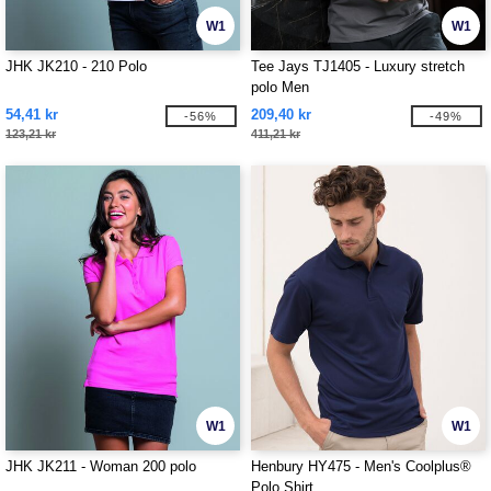
W1
W1
JHK JK210 - 210 Polo
Tee Jays TJ1405 - Luxury stretch
polo Men
54,41 kr
209,40 kr
-56%
-49%
123,21 kr
411,21 kr
W1
W1
JHK JK211 - Woman 200 polo
Henbury HY475 - Men's Coolplus®
Polo Shirt