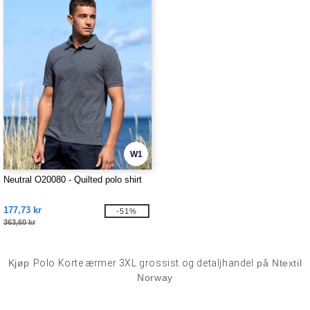
W1
Neutral O20080 - Quilted polo shirt
177,73 kr
-51%
363,60 kr
Kjøp
Polo Korte ærmer 3XL grossist og detaljhandel
på Ntextil
Norway