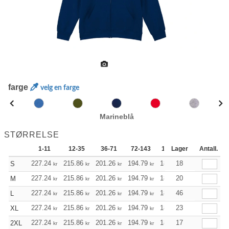
farge
velg en farge
Marineblå
STØRRELSE
1-11
12-35
36-71
72-143
144-287
Lager
288 +
Antall.
227.24
215.86
201.26
194.79
184.98
18
180.18
S
kr
kr
kr
kr
kr
kr
227.24
215.86
201.26
194.79
184.98
20
180.18
M
kr
kr
kr
kr
kr
kr
227.24
215.86
201.26
194.79
184.98
46
180.18
L
kr
kr
kr
kr
kr
kr
227.24
215.86
201.26
194.79
184.98
23
180.18
XL
kr
kr
kr
kr
kr
kr
227.24
215.86
201.26
194.79
184.98
17
180.18
2XL
kr
kr
kr
kr
kr
kr