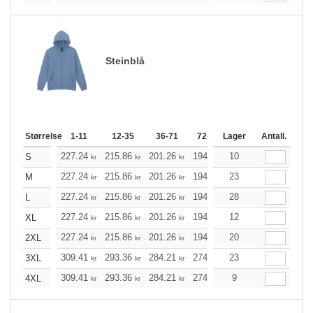
Steinblå
Størrelse
1-11
12-35
36-71
72-143
Lager
144-287
Antall.
288 +
227.24
215.86
201.26
194.79
10
184.98
180.18
S
kr
kr
kr
kr
kr
227.24
215.86
201.26
194.79
23
184.98
180.18
M
kr
kr
kr
kr
kr
227.24
215.86
201.26
194.79
28
184.98
180.18
L
kr
kr
kr
kr
kr
227.24
215.86
201.26
194.79
12
184.98
180.18
XL
kr
kr
kr
kr
kr
227.24
215.86
201.26
194.79
20
184.98
180.18
2XL
kr
kr
kr
kr
kr
309.41
293.36
284.21
274.96
23
261.24
254.33
3XL
kr
kr
kr
kr
kr
309.41
293.36
284.21
274.96
9
261.24
254.33
4XL
kr
kr
kr
kr
kr