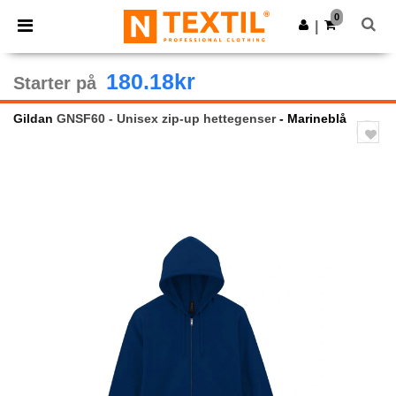
×
Ntextil-app
0
Last ned app
|
Bedre priser i appen!
180.18kr
Starter på
Gildan
GNSF60 - Unisex zip-up hettegenser
- Marineblå
Previous
Next