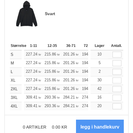
Svart
Størrelse
1-11
12-35
36-71
72-143
Lager
144-287
Antall.
288 +
227.24
215.86
201.26
194.79
10
184.98
180.18
S
kr
kr
kr
kr
kr
227.24
215.86
201.26
194.79
5
184.98
180.18
M
kr
kr
kr
kr
kr
227.24
215.86
201.26
194.79
2
184.98
180.18
L
kr
kr
kr
kr
kr
227.24
215.86
201.26
194.79
30
184.98
180.18
XL
kr
kr
kr
kr
kr
227.24
215.86
201.26
194.79
42
184.98
180.18
2XL
kr
kr
kr
kr
kr
309.41
293.36
284.21
274.96
16
261.24
254.33
3XL
kr
kr
kr
kr
kr
309.41
293.36
284.21
274.96
20
261.24
254.33
4XL
kr
kr
kr
kr
kr
0
ARTIKLER
0.00
KR