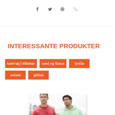
INTERESSANTE PRODUKTER
tomt tøj | tilbehør
sved og fleece
lynlås
unisex
gildan