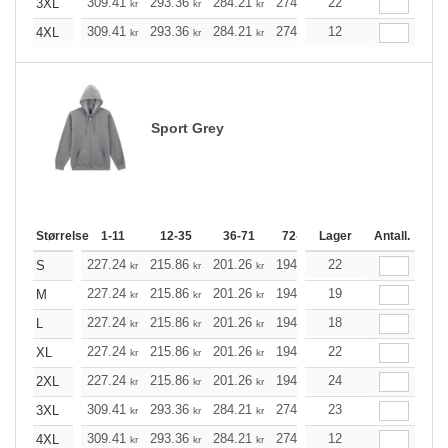
309.41
293.36
284.21
274.96
22
261.24
254.33
3XL
kr
kr
kr
kr
kr
309.41
293.36
284.21
274.96
12
261.24
254.33
4XL
kr
kr
kr
kr
kr
Sport Grey
Størrelse
1-11
12-35
36-71
72-143
Lager
144-287
Antall.
288 +
227.24
215.86
201.26
194.79
22
184.98
180.18
S
kr
kr
kr
kr
kr
227.24
215.86
201.26
194.79
19
184.98
180.18
M
kr
kr
kr
kr
kr
227.24
215.86
201.26
194.79
18
184.98
180.18
L
kr
kr
kr
kr
kr
227.24
215.86
201.26
194.79
22
184.98
180.18
XL
kr
kr
kr
kr
kr
227.24
215.86
201.26
194.79
24
184.98
180.18
2XL
kr
kr
kr
kr
kr
309.41
293.36
284.21
274.96
23
261.24
254.33
3XL
kr
kr
kr
kr
kr
309.41
293.36
284.21
274.96
12
261.24
254.33
4XL
kr
kr
kr
kr
kr