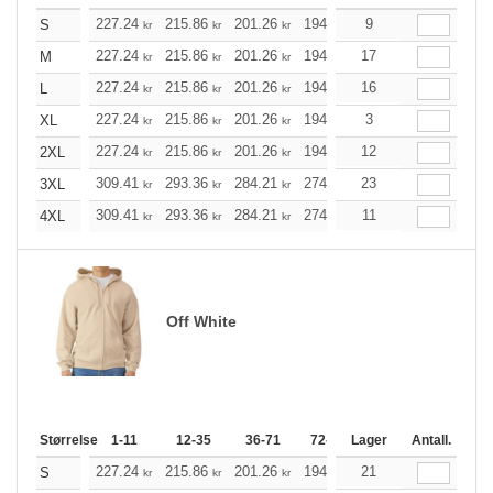
227.24
215.86
201.26
194.79
9
184.98
180.18
S
kr
kr
kr
kr
kr
227.24
215.86
201.26
194.79
17
184.98
180.18
M
kr
kr
kr
kr
kr
227.24
215.86
201.26
194.79
16
184.98
180.18
L
kr
kr
kr
kr
kr
227.24
215.86
201.26
194.79
3
184.98
180.18
XL
kr
kr
kr
kr
kr
227.24
215.86
201.26
194.79
12
184.98
180.18
2XL
kr
kr
kr
kr
kr
309.41
293.36
284.21
274.96
23
261.24
254.33
3XL
kr
kr
kr
kr
kr
309.41
293.36
284.21
274.96
11
261.24
254.33
4XL
kr
kr
kr
kr
kr
Off White
Størrelse
1-11
12-35
36-71
72-143
Lager
144-287
Antall.
288 +
227.24
215.86
201.26
194.79
21
184.98
180.18
S
kr
kr
kr
kr
kr