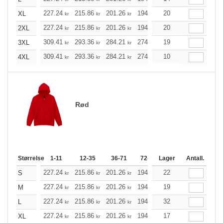
227.24
215.86
201.26
194.79
20
184.98
180.18
XL
kr
kr
kr
kr
kr
227.24
215.86
201.26
194.79
20
184.98
180.18
2XL
kr
kr
kr
kr
kr
309.41
293.36
284.21
274.96
19
261.24
254.33
3XL
kr
kr
kr
kr
kr
309.41
293.36
284.21
274.96
10
261.24
254.33
4XL
kr
kr
kr
kr
kr
Rød
Størrelse
1-11
12-35
36-71
72-143
Lager
144-287
Antall.
288 +
227.24
215.86
201.26
194.79
22
184.98
180.18
S
kr
kr
kr
kr
kr
227.24
215.86
201.26
194.79
19
184.98
180.18
M
kr
kr
kr
kr
kr
227.24
215.86
201.26
194.79
32
184.98
180.18
L
kr
kr
kr
kr
kr
227.24
215.86
201.26
194.79
17
184.98
180.18
XL
kr
kr
kr
kr
kr