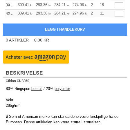
309.41
293.36
284.21
274.96
261.24
18
254.33
3XL
kr
kr
kr
kr
kr
kr
309.41
293.36
284.21
274.96
261.24
11
254.33
4XL
kr
kr
kr
kr
kr
kr
0
ARTIKLER
0.00
KR
BESKRIVELSE
Gildan GNSF60
80% Ringspun
bomull
/ 20%
polyester
.
Vekt
285g/m²
Som et American-merke kan standardene være forskjellige fra de
European. Denne artikkelen kan være større i størrelsen.