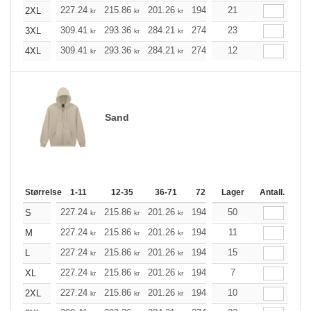
227.24
215.86
201.26
194.79
21
184.98
180.18
2XL
kr
kr
kr
kr
kr
309.41
293.36
284.21
274.96
23
261.24
254.33
3XL
kr
kr
kr
kr
kr
309.41
293.36
284.21
274.96
12
261.24
254.33
4XL
kr
kr
kr
kr
kr
Sand
Størrelse
1-11
12-35
36-71
72-143
Lager
144-287
Antall.
288 +
227.24
215.86
201.26
194.79
50
184.98
180.18
S
kr
kr
kr
kr
kr
227.24
215.86
201.26
194.79
11
184.98
180.18
M
kr
kr
kr
kr
kr
227.24
215.86
201.26
194.79
15
184.98
180.18
L
kr
kr
kr
kr
kr
227.24
215.86
201.26
194.79
7
184.98
180.18
XL
kr
kr
kr
kr
kr
227.24
215.86
201.26
194.79
10
184.98
180.18
2XL
kr
kr
kr
kr
kr