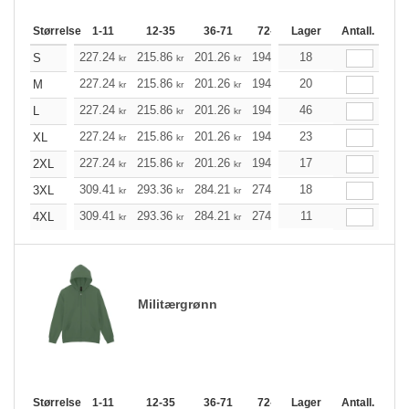
Størrelse
1-11
12-35
36-71
72-143
Lager
144-287
Antall.
288 +
227.24
215.86
201.26
194.79
18
184.98
180.18
S
kr
kr
kr
kr
kr
227.24
215.86
201.26
194.79
20
184.98
180.18
M
kr
kr
kr
kr
kr
227.24
215.86
201.26
194.79
46
184.98
180.18
L
kr
kr
kr
kr
kr
227.24
215.86
201.26
194.79
23
184.98
180.18
XL
kr
kr
kr
kr
kr
227.24
215.86
201.26
194.79
17
184.98
180.18
2XL
kr
kr
kr
kr
kr
309.41
293.36
284.21
274.96
18
261.24
254.33
3XL
kr
kr
kr
kr
kr
309.41
293.36
284.21
274.96
11
261.24
254.33
4XL
kr
kr
kr
kr
kr
Militærgrønn
Størrelse
1-11
12-35
36-71
72-143
Lager
144-287
Antall.
288 +