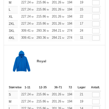
227.24
215.86
201.26
194.79
19
184.98
180.18
M
kr
kr
kr
kr
kr
227.24
215.86
201.26
194.79
15
184.98
180.18
L
kr
kr
kr
kr
kr
227.24
215.86
201.26
194.79
22
184.98
180.18
XL
kr
kr
kr
kr
kr
227.24
215.86
201.26
194.79
17
184.98
180.18
2XL
kr
kr
kr
kr
kr
309.41
293.36
284.21
274.96
24
261.24
254.33
3XL
kr
kr
kr
kr
kr
309.41
293.36
284.21
274.96
11
261.24
254.33
4XL
kr
kr
kr
kr
kr
Royal
Størrelse
1-11
12-35
36-71
72-143
Lager
144-287
Antall.
288 +
227.24
215.86
201.26
194.79
21
184.98
180.18
S
kr
kr
kr
kr
kr
227.24
215.86
201.26
194.79
19
184.98
180.18
M
kr
kr
kr
kr
kr
227.24
215.86
201.26
194.79
14
184.98
180.18
L
kr
kr
kr
kr
kr