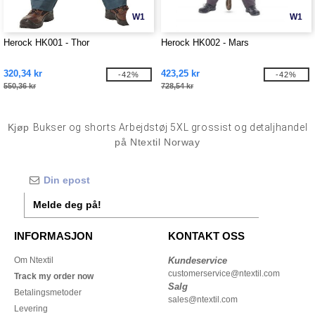
W1
W1
Herock HK001 - Thor
Herock HK002 - Mars
320,34 kr
423,25 kr
-42%
-42%
550,36 kr
728,54 kr
Kjøp
Bukser og shorts Arbejdstøj 5XL grossist og detaljhandel
på Ntextil Norway
Melde deg på!
INFORMASJON
KONTAKT OSS
Om Ntextil
Kundeservice
customerservice@ntextil.com
Track my order now
Salg
Betalingsmetoder
sales@ntextil.com
Levering