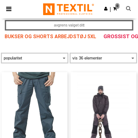
×
Ntextil-app
0
Last ned app
|
Bedre priser i appen!
avgrens valget ditt
GROSSIST O
BUKSER OG SHORTS ARBEJDSTØJ 5XL