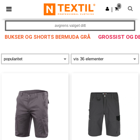
×
Ntextil-app
0
Last ned app
|
Bedre priser i appen!
avgrens valget ditt
GROSSIST OG D
BUKSER OG SHORTS BERMUDA GRÅ