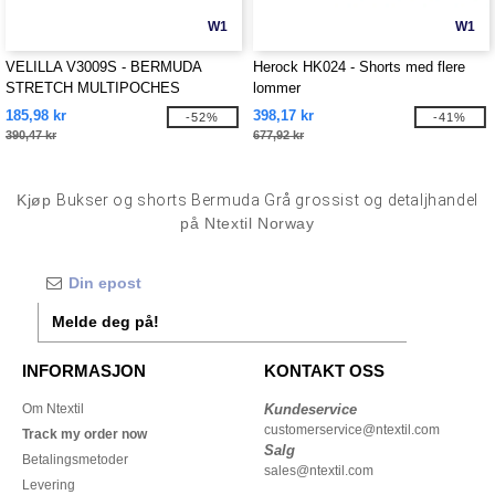
W1
W1
VELILLA V3009S - BERMUDA
Herock HK024 - Shorts med flere
STRETCH MULTIPOCHES
lommer
185,98 kr
398,17 kr
-52%
-41%
390,47 kr
677,92 kr
Kjøp
Bukser og shorts Bermuda Grå grossist og detaljhandel
på Ntextil Norway
Melde deg på!
INFORMASJON
KONTAKT OSS
Om Ntextil
Kundeservice
customerservice@ntextil.com
Track my order now
Salg
Betalingsmetoder
sales@ntextil.com
Levering