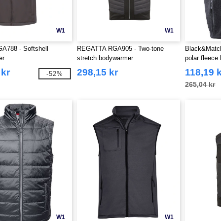
W1
W1
A788 - Softshell
REGATTA RGA905 - Two-tone
Black&Match
er
stretch bodywarmer
polar fleec
 kr
298,15 kr
118,19 
-52%
265,04 kr
W1
W1