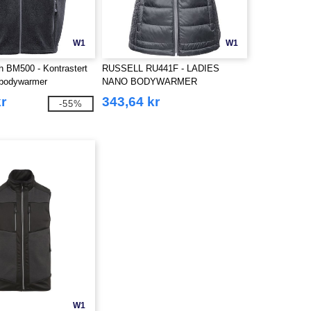
W1
W1
 BM500 - Kontrastert
RUSSELL RU441F - LADIES
e bodywarmer
NANO BODYWARMER
kr
343,64 kr
-55%
W1