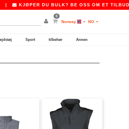
|
KJØPER DU BULK? BE OSS OM ET TILBUD P
0
Norway
NO
ejdstøj
Sport
tilbehør
Annen