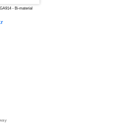
A914 - Bi-material
kr
rway