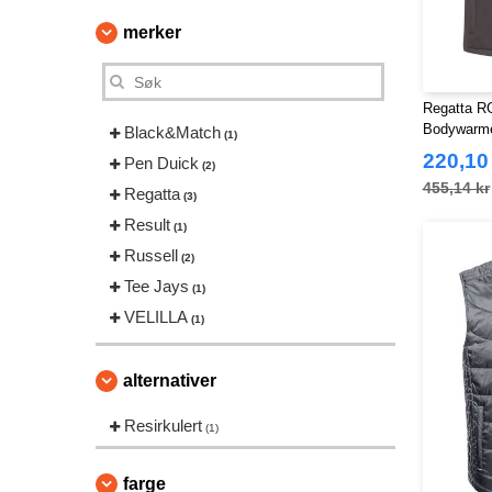
merker
Regatta RG
Bodywarm
Black&Match
(1)
220,10
Pen Duick
(2)
455,14 kr
Regatta
(3)
Result
(1)
Russell
(2)
Tee Jays
(1)
VELILLA
(1)
alternativer
Resirkulert
(1)
farge