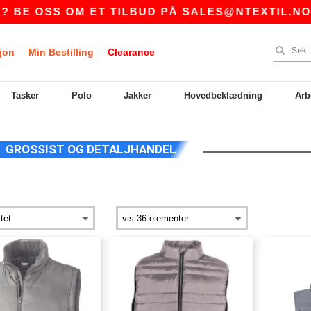
E OSS OM ET TILBUD PÅ
SALES@NTEXTIL.NO
jon
Min Bestilling
Clearance
Tasker
Polo
Jakker
Hovedbeklædning
Arb
GROSSIST OG DETALJHANDEL