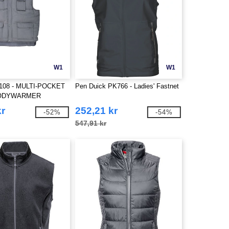
W1
W1
108 - MULTI-POCKET
Pen Duick PK766 - Ladies' Fastnet
ODYWARMER
kr
252,21 kr
-52%
-54%
547,91 kr