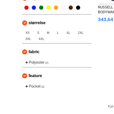
RUSSELL 
BODYWA
343,64
størrelse
XS
S
M
L
XL
2XL
3XL
4XL
fabric
Polyester
(2)
feature
Pocket
(3)
Kj