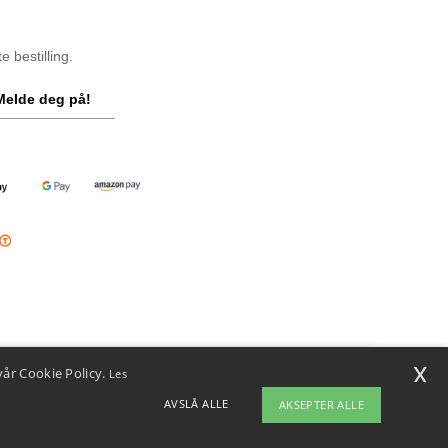
 bestilling.
Melde deg på!
x
vår Cookie Policy.
Les
i
u har spørsmål eller bekymringer, kan du kontakte oss når som helst.
AVSLÅ ALLE
AKSEPTER ALLE
ten vår er her for å hjelpe.
ap
Copyright 2026 ntextil.no - Alle rettigheter forbeholdt