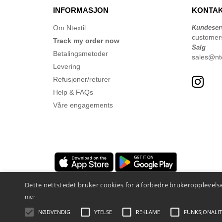
INFORMASJON
KONTAK
Om Ntextil
Kundeser
customer
Track my order now
Salg
Betalingsmetoder
sales@nte
Levering
Refusjoner/returer
Help & FAQs
Våre engagements
Dette nettstedet bruker cookies for å forbedre brukeropplevelse
mer
NØDVENDIG
YTELSE
REKLAME
FUNKSJONALIT
Juridiske merknader
-
personvernerklæring
-
Vilkår og