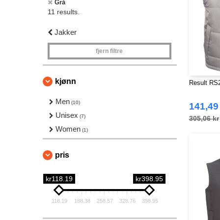
Grå
11 results.
Jakker
fjern filtre
kjønn
Result RS
Men
(10)
141,49
Unisex
(7)
305,06 kr
Women
(1)
pris
kr118.19
kr398.95
118.19
188.38
258.57
328.76
398.95