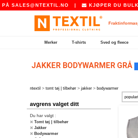
Å
SALES@NTEXTIL.NO
|
KJØPER DU BULK? B
Fraktinformas
Merker
T-shirts
Sved og fleece
JAKKER BODYWARMER GRÅ
>
>
>
ntextil
tomt tøj | tilbehør
jakker
bodywarmer
avgrens valget ditt
Du har valgt :
Tomt tøj | tilbehør
Jakker
Bodywarmer