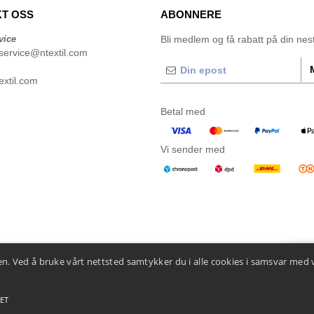
T OSS
ABONNERE
vice
Bli medlem og få rabatt på din neste
service@ntextil.com
xtil.com
Betal med
Vi sender med
n. Ved å bruke vårt nettsted samtykker du i alle cookies i samsvar med 
👋
He
Hvis d
Chatbo
ET
 betingelser
-
Generelle kontraktsbetingelser
-
Retningslinjer for informasjonskapsler
-
Site M