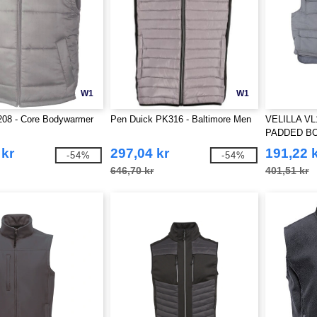
W1
W1
208 - Core Bodywarmer
Pen Duick PK316 - Baltimore Men
VELILLA VL
PADDED B
 kr
297,04 kr
191,22 
-54%
-54%
646,70 kr
401,51 kr