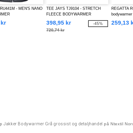
RU441M - MEN'S NANO
TEE JAYS TJ9104 - STRETCH
REGATTA RG
RMER
FLEECE BODYWARMER
bodywarmer
 kr
398,95 kr
259,13 
-45%
720,74 kr
øp
Jakker Bodywarmer Grå grossist og detaljhandel
på Ntextil No