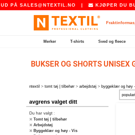
UD PÅ
SALES@NTEXTIL.NO
|
KJØPER DU BUL
Fraktinformas
Merker
T-shirts
Sved og fleece
BUKSER OG SHORTS UNISEX
>
>
>
ntextil
tomt tøj | tilbehør
arbejdstøj
byggeklær og høy -
avgrens valget ditt
Du har valgt :
Tomt tøj | tilbehør
Arbejdstøj
Byggeklær og høy - Vis