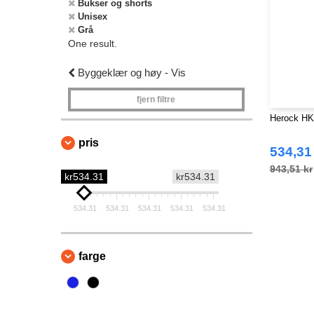
Bukser og shorts
Unisex
Grå
One result.
Byggeklær og høy - Vis
fjern filtre
Herock HK
pris
534,31
943,51 kr
kr534.31
kr534.31
534.31
534.31
534.31
534.31
534.31
farge