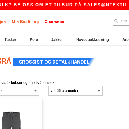
K? BE OSS OM ET TILBUD PÅ
SALES@NTEXTIL.N
jon
Min Bestilling
Clearance
Tasker
Polo
Jakker
Hovedbeklædning
Arb
 GRÅ
GROSSIST OG DETALJHANDEL
>
>
 vis
bukser og shorts
unisex