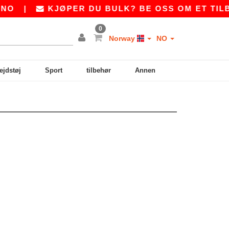
O
|
KJØPER DU BULK? BE OSS OM ET TILB
0
Norway
NO
ejdstøj
Sport
tilbehør
Annen