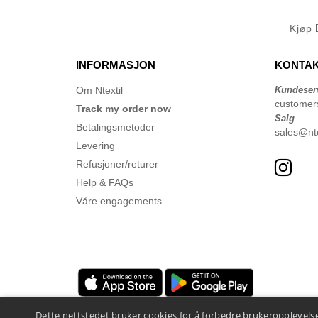
Kjøp
INFORMASJON
KONTAK
Om Ntextil
Kundeser
customer
Track my order now
Salg
Betalingsmetoder
sales@nte
Levering
Refusjoner/returer
Help & FAQs
Våre engagements
Dette nettstedet bruker cookies for å forbedre brukeropplevelse