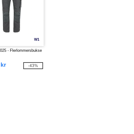
W1
025 - Flerlommersbukse
 kr
-43%