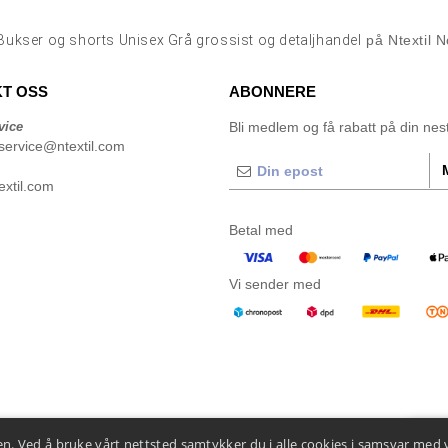
Bukser og shorts Unisex Grå grossist og detaljhandel
på Ntextil 
T OSS
ABONNERE
vice
Bli medlem og få rabatt på din neste
service@ntextil.com
xtil.com
Betal med
Vi sender med
n. Ved å bruke vårt nettsted samtykker du i alle cookies i samsvar med 