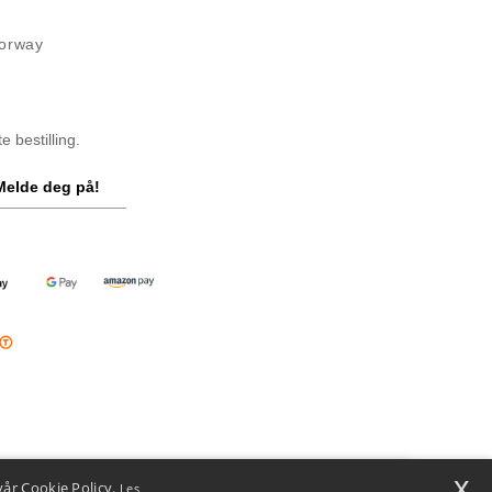
Norway
 bestilling.
Melde deg på!
x
vår Cookie Policy.
Les