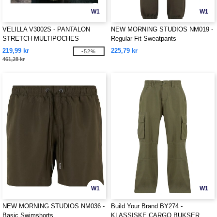
W1
W1
VELILLA V3002S - PANTALON
NEW MORNING STUDIOS NM019 -
STRETCH MULTIPOCHES
Regular Fit Sweatpants
219,99 kr
225,79 kr
-52%
461,28 kr
W1
W1
NEW MORNING STUDIOS NM036 -
Build Your Brand BY274 -
Basic Swimshorts
KLASSISKE CARGO BUKSER