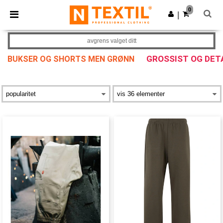
×
Ntextil-app
0
Last ned app
|
Bedre priser i appen!
avgrens valget ditt
GROSSIST OG DET
BUKSER OG SHORTS MEN GRØNN