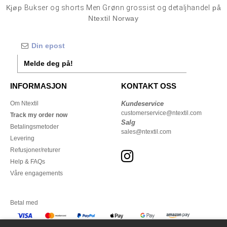
Kjøp
Bukser og shorts Men Grønn grossist og detaljhandel
på
Ntextil Norway
Melde deg på!
INFORMASJON
KONTAKT OSS
Om Ntextil
Kundeservice
customerservice@ntextil.com
Track my order now
Salg
Betalingsmetoder
sales@ntextil.com
Levering
Refusjoner/returer
Help & FAQs
Våre engagements
Betal med