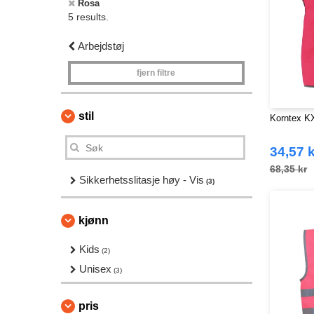
Rosa
5 results.
Arbejdstøj
fjern filtre
stil
Korntex K
34,57 k
68,35 kr
Sikkerhetsslitasje høy - Vis
(3)
kjønn
Kids
(2)
Unisex
(3)
pris