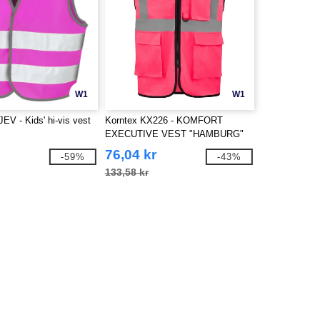
W1
W1
EV - Kids' hi-vis vest
Korntex KX226 - KOMFORT
EXECUTIVE VEST "HAMBURG"
76,04 kr
-59%
-43%
133,58 kr