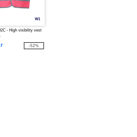
W1
C - High visibility vest
n
r
-52%