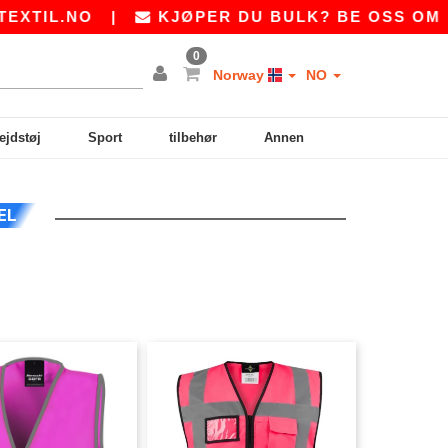
TIL.NO
|
KJØPER DU BULK? BE OSS OM ET 
0
Norway
NO
ejdstøj
Sport
tilbehør
Annen
EL