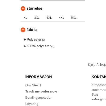
størrelse
XL
2XL
3XL
4XL
5XL
fabric
Polyester
(2)
100% polyester
(2)
Kjøp
Arbej
INFORMASJON
KONTAK
Om Ntextil
Kundeser
customer
Track my order now
Salg
Betalingsmetoder
sales@nte
Levering