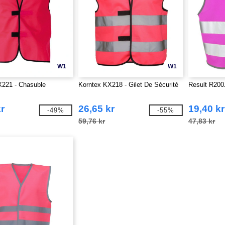
W1
W1
X221 - Chasuble
Korntex KX218 - Gilet De Sécurité
Result R200J
r
26,65 kr
19,40 kr
-49%
-55%
59,76 kr
47,83 kr