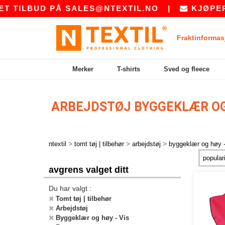
TILBUD PÅ
SALES@NTEXTIL.NO
|
KJØPER DU
Fraktinformas
Merker
T-shirts
Sved og fleece
ARBEJDSTØJ BYGGEKLÆR OG 
>
>
>
ntextil
tomt tøj | tilbehør
arbejdstøj
byggeklær og høy -
avgrens valget ditt
Du har valgt :
Tomt tøj | tilbehør
Arbejdstøj
Byggeklær og høy - Vis