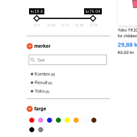
kr19.4
kr76.04
19.4
33.56
47.72
61.88
76.04
Yoko YK102
for childre
29,88 k
merker
62,22 kr
Korntex
(3)
Result
(1)
Yoko
(1)
farge