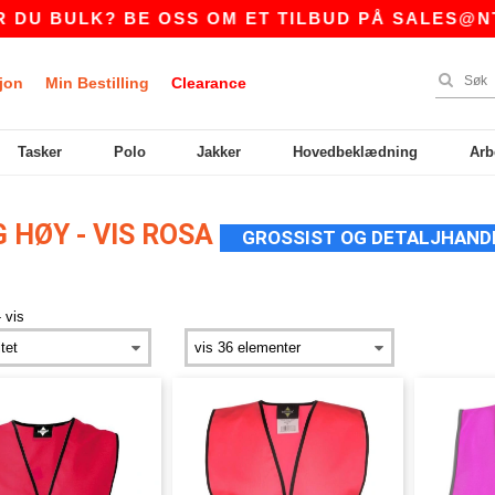
 BULK? BE OSS OM ET TILBUD PÅ
SALES@NTEX
jon
Min Bestilling
Clearance
Tasker
Polo
Jakker
Hovedbeklædning
Arb
HØY - VIS ROSA
GROSSIST OG DETALJHAND
 vis