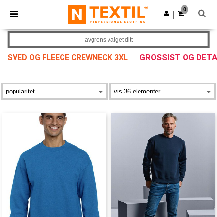
×
Ntextil-app
0
Last ned app
|
Bedre priser i appen!
avgrens valget ditt
GROSSIST OG DET
SVED OG FLEECE CREWNECK 3XL