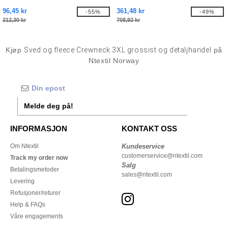
96,45 kr
361,48 kr
-55%
-49%
212,30 kr
708,92 kr
Kjøp
Sved og fleece Crewneck 3XL grossist og detaljhandel
på
Ntextil Norway
Melde deg på!
INFORMASJON
KONTAKT OSS
Om Ntextil
Kundeservice
customerservice@ntextil.com
Track my order now
Salg
Betalingsmetoder
sales@ntextil.com
Levering
Refusjoner/returer
Help & FAQs
Våre engagements