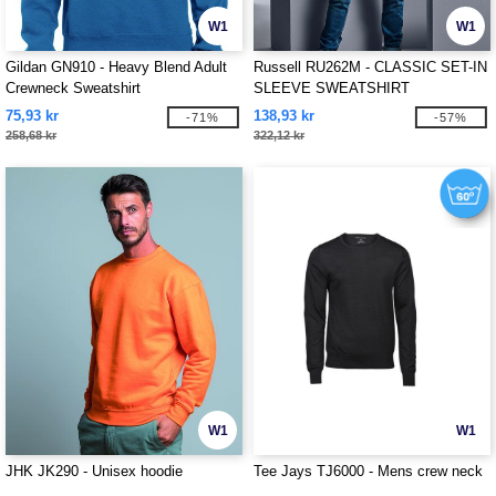
W1
W1
Gildan GN910 - Heavy Blend Adult
Russell RU262M - CLASSIC SET-IN
Crewneck Sweatshirt
SLEEVE SWEATSHIRT
75,93 kr
138,93 kr
-71%
-57%
258,68 kr
322,12 kr
W1
W1
JHK JK290 - Unisex hoodie
Tee Jays TJ6000 - Mens crew neck