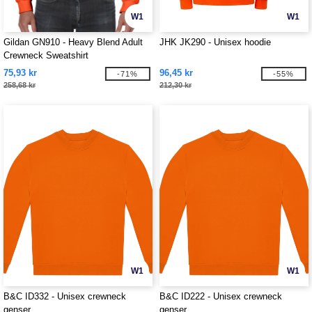
W1
W1
Gildan GN910 - Heavy Blend Adult
JHK JK290 - Unisex hoodie
Crewneck Sweatshirt
75,93 kr
96,45 kr
-71%
-55%
258,68 kr
212,30 kr
W1
W1
B&C ID332 - Unisex crewneck
B&C ID222 - Unisex crewneck
genser
genser