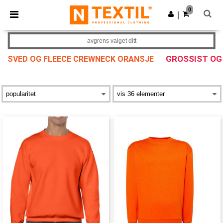
×
Ntextil-app
0
Last ned app
|
Bedre priser i appen!
avgrens valget ditt
GROSSIST OG
SVED OG FLEECE CREWNECK ORANSJE