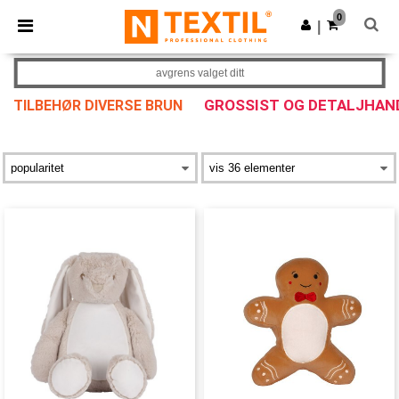
×
Ntextil-app
0
Last ned app
|
Bedre priser i appen!
avgrens valget ditt
GROSSIST OG DETALJHAN
TILBEHØR DIVERSE BRUN