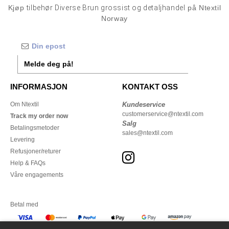
Kjøp
tilbehør Diverse Brun grossist og detaljhandel
på Ntextil
Norway
Melde deg på!
INFORMASJON
KONTAKT OSS
Om Ntextil
Kundeservice
customerservice@ntextil.com
Track my order now
Salg
Betalingsmetoder
sales@ntextil.com
Levering
Refusjoner/returer
Help & FAQs
Våre engagements
Betal med