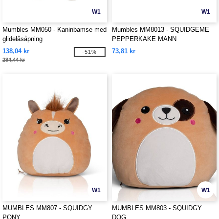
W1
W1
Mumbles MM050 - Kaninbamse med
Mumbles MM8013 - SQUIDGEME
glidelåsåpning
PEPPERKAKE MANN
138,04 kr
73,81 kr
-51%
284,44 kr
W1
W1
MUMBLES MM807 - SQUIDGY
MUMBLES MM803 - SQUIDGY
PONY
DOG