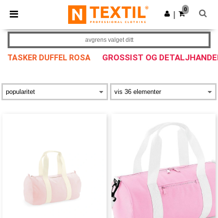
×
Ntextil-app
0
Last ned app
|
Bedre priser i appen!
avgrens valget ditt
GROSSIST OG DETALJHANDE
TASKER DUFFEL ROSA