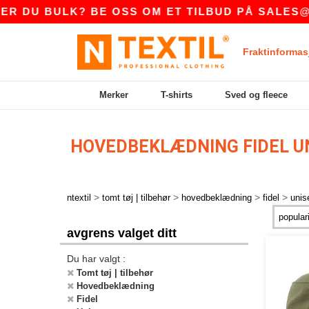
 DU BULK? BE OSS OM ET TILBUD PÅ
SALES@NT
Fraktinformas
Merker
T-shirts
Sved og fleece
HOVEDBEKLÆDNING FIDEL U
>
>
>
>
ntextil
tomt tøj | tilbehør
hovedbeklædning
fidel
unis
avgrens valget ditt
Du har valgt :
Tomt tøj | tilbehør
Hovedbeklædning
Fidel