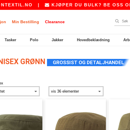
EXTIL.NO
|
KJØPER DU BULK? BE OSS OM 
jon
Min Bestilling
Clearance
Tasker
Polo
Jakker
Hovedbeklædning
Arb
NISEX GRØNN
GROSSIST OG DETALJHANDEL
ex