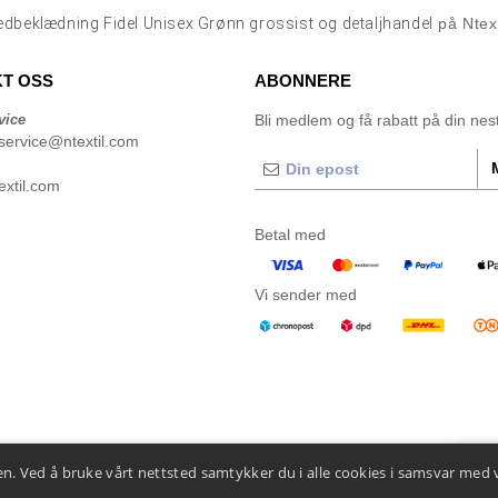
dbeklædning Fidel Unisex Grønn grossist og detaljhandel
på Ntex
T OSS
ABONNERE
vice
Bli medlem og få rabatt på din neste
service@ntextil.com
xtil.com
Betal med
Vi sender med
n. Ved å bruke vårt nettsted samtykker du i alle cookies i samsvar med 
👋
He