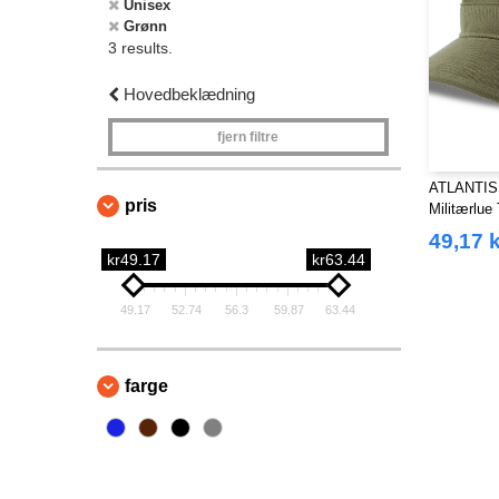
Unisex
Grønn
3 results.
Hovedbeklædning
fjern filtre
ATLANTIS
pris
Militærlue
49,17 k
kr49.17
kr63.44
49.17
52.74
56.3
59.87
63.44
farge