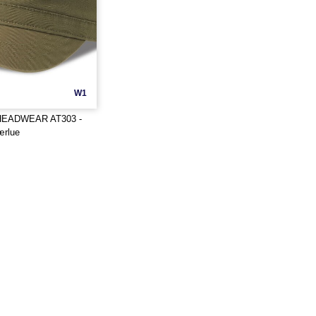
W1
HEADWEAR AT303 -
ærlue