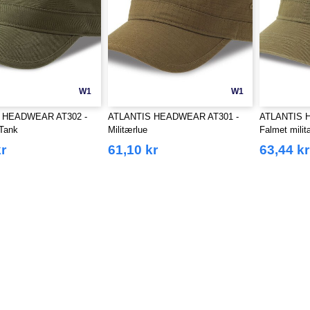
W1
W1
 HEADWEAR AT302 -
ATLANTIS HEADWEAR AT301 -
ATLANTIS 
 Tank
Militærlue
Falmet milit
r
61,10 kr
63,44 kr