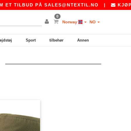
ET TILBUD PÅ
SALES@NTEXTIL.NO
|
KJØPER
0
Norway
NO
ejdstøj
Sport
tilbehør
Annen