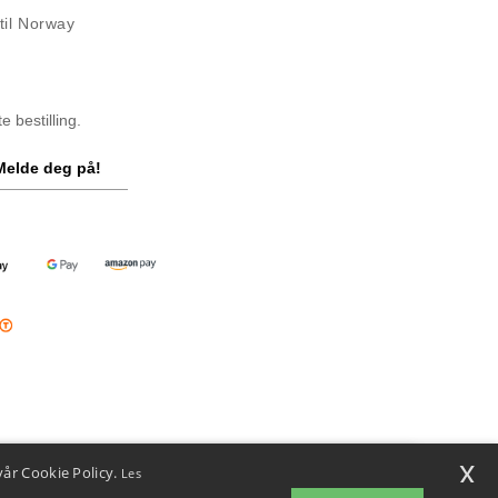
til Norway
 bestilling.
Melde deg på!
x
vår Cookie Policy.
Les
i