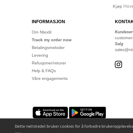
Kjøp
Hove
INFORMASJON
KONTAK
Om Ntextil
Kundeser
customer
Track my order now
Salg
Betalingsmetoder
sales@nte
Levering
Refusjoner/returer
Help & FAQs
Våre engagements
Dette nettstedet bruker cookies for å forbedre brukeropplevelse