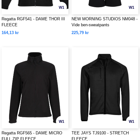
W1
W1
Regatta RGF541 - DAME THOR III
NEW MORNING STUDIOS NM048 -
FLEECE
Vide ben-sweatpants
164,13 kr
225,79 kr
W1
W1
Regatta RGF565 - DAME MICRO
TEE JAYS TJ9100 - STRETCH
FULL ZIP FLEECE
FLEECE