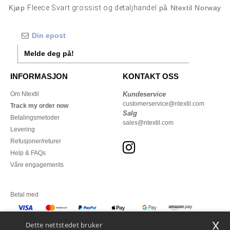
Kjøp
Fleece Svart grossist og detaljhandel
på Ntextil Norway
Melde deg på!
INFORMASJON
KONTAKT OSS
Om Ntextil
Kundeservice
customerservice@ntextil.com
Track my order now
Salg
Betalingsmetoder
sales@ntextil.com
Levering
Refusjoner/returer
Help & FAQs
Våre engagements
Betal med
x
Vi sender med
Dette nettstedet bruker