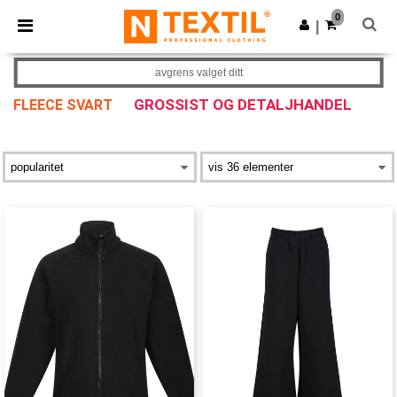
×
Ntextil-app
0
Last ned app
|
Bedre priser i appen!
avgrens valget ditt
GROSSIST OG DETALJHANDEL
FLEECE SVART