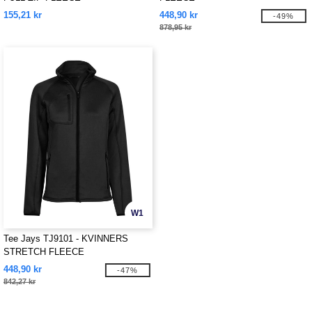
155,21 kr
448,90 kr
-49%
878,95 kr
W1
Tee Jays TJ9101 - KVINNERS
STRETCH FLEECE
448,90 kr
-47%
842,27 kr